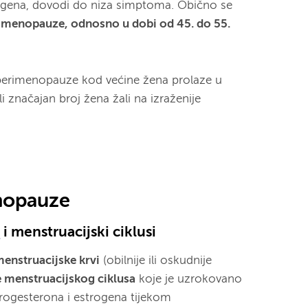
ogena, dovodi do niza simptoma. Obično se
e menopauze, odnosno u dobi od 45. do 55.
perimenopauze kod većine žena prolaze u
i značajan broj žena žali na izraženije
nopauze
e
i menstruacijski ciklusi
enstruacijske krvi
(obilnije ili oskudnije
e menstruacijskog ciklusa
koje je uzrokovano
rogesterona i estrogena tijekom