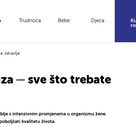
a
Trudnoća
Bebe
Djeca
Ku
ro
e zdravlje
a ─ sve što trebate
oblje s intenzivnim promjenama u organizmu žene.
oboljšati kvalitetu života.