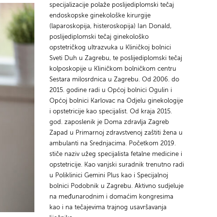
specijalizacije polaže poslijediplomski tečaj
endoskopske ginekološke kirurgije
(laparoskopija, histeroskopija) Ian Donald,
poslijediplomski tečaj ginekološko
opstetričkog ultrazvuka u Kliničkoj bolnici
Sveti Duh u Zagrebu, te poslijediplomski tečaj
kolposkopije u Kliničkom bolničkom centru
Sestara milosrdnica u Zagrebu. Od 2006. do
2015. godine radi u Općoj bolnici Ogulin i
Općoj bolnici Karlovac na Odjelu ginekologije
i opstetricije kao specijalist. Od kraja 2015.
god. zaposlenik je Doma zdravlja Zagreb
Zapad u Primarnoj zdravstvenoj zaštiti žena u
ambulanti na Srednjacima. Početkom 2019.
stiče naziv užeg specijalista fetalne medicine i
opstetricije. Kao vanjski suradnik trenutno radi
u Poliklinici Gemini Plus kao i Specijalnoj
bolnici Podobnik u Zagrebu. Aktivno sudjeluje
na međunarodnim i domaćim kongresima
kao i na tečajevima trajnog usavršavanja