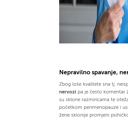
Nepravilno spavanje, ner
Zbog loše kvalitete sna tj. nei
nervozi
pa je često komentar že
su sklone razmiricama te otež
početkom perimenopauze i usk
žene sklonije promjeni psihičkog