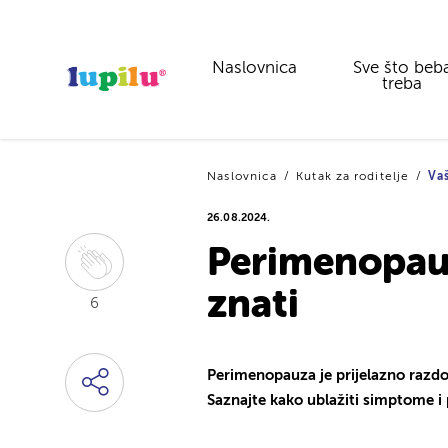
Naslovnica
Sve što beb
treba
Naslovnica
Kutak za roditelje
Vaš
26.08.2024.
Perimenopauz
znati
6
Perimenopauza je prijelazno razd
Saznajte kako ublažiti simptome i p