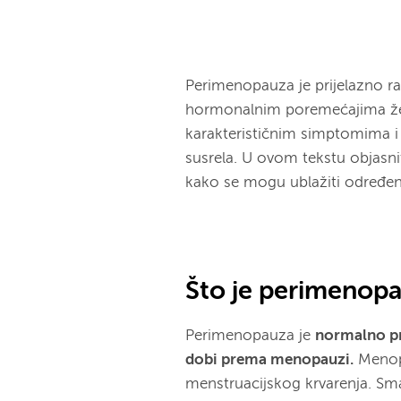
Perimenopauza je prijelazno r
hormonalnim poremećajima žen
karakterističnim simptomima i
susrela. U ovom tekstu objasn
kako se mogu ublažiti određen
Što je perimenop
Perimenopauza je
normalno pri
dobi prema menopauzi.
Menopa
menstruacijskog krvarenja. Sma