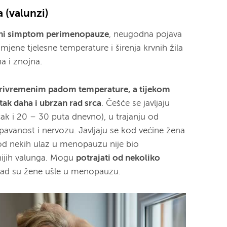
 (valunzi)
ni simptom perimenopauze
, neugodna pojava
mjene tjelesne temperature i širenja krvnih žila
na i znojna.
privremenim padom temperature, a tijekom
ak daha i ubrzan rad srca
. Češće se javljaju
čak i 20 – 30 puta dnevno), u trajanju od
pavanost i nervozu. Javljaju se kod većine žena
kod nekih ulaz u menopauzu nije bio
nijih valunga. Mogu
potrajati od nekoliko
kad su žene ušle u menopauzu.