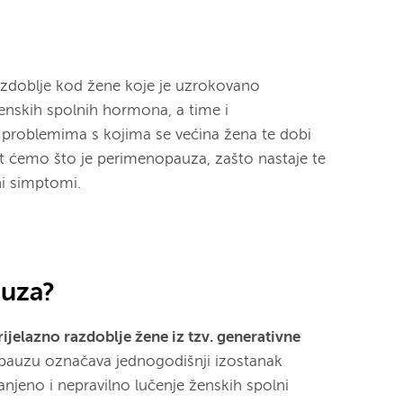
azdoblje kod žene koje je uzrokovano
skih spolnih hormona, a time i
 problemima s kojima se većina žena te dobi
it ćemo što je perimenopauza, zašto nastaje te
i simptomi.
auza?
jelazno razdoblje žene iz tzv. generativne
uzu označava jednogodišnji izostanak
njeno i nepravilno lučenje ženskih spolni