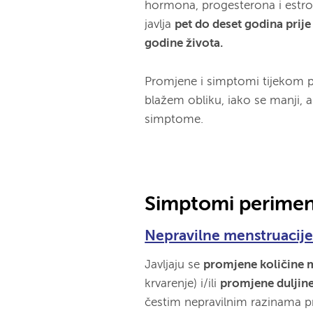
hormona, progesterona i estr
javlja
pet do deset godina prij
godine života.
Promjene i simptomi tijekom 
blažem obliku, iako se manji, al
simptome.
Simptomi perime
Nepravilne menstruacij
Javljaju se
promjene količine m
krvarenje) i/ili
p
romjene duljin
čestim nepravilnim razinama p