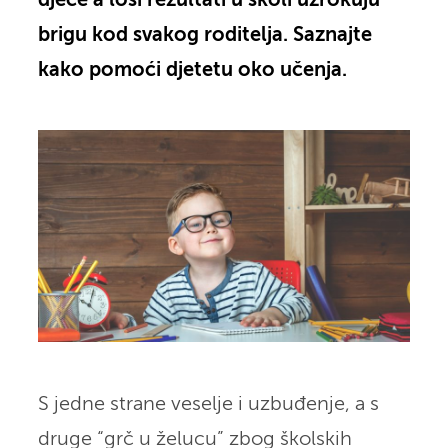
djece a loši rezultati u školi uzrokuju
brigu kod svakog roditelja. Saznajte
kako pomoći djetetu oko učenja.
S jedne strane veselje i uzbuđenje, a s
druge “grč u želucu” zbog školskih