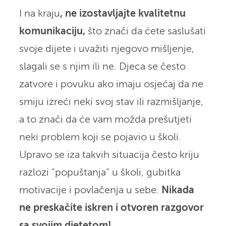
I na kraju
, ne izostavljajte kvalitetnu
komunikaciju,
što znači da ćete saslušati
svoje dijete i uvažiti njegovo mišljenje,
slagali se s njim ili ne. Djeca se često
zatvore i povuku ako imaju osjećaj da ne
smiju izreći neki svoj stav ili razmišljanje,
a to znači da će vam možda prešutjeti
neki problem koji se pojavio u školi.
Upravo se iza takvih situacija često kriju
razlozi “popuštanja” u školi, gubitka
motivacije i povlačenja u sebe.
Nikada
ne preskačite iskren i otvoren razgovor
sa svojim djetetom!