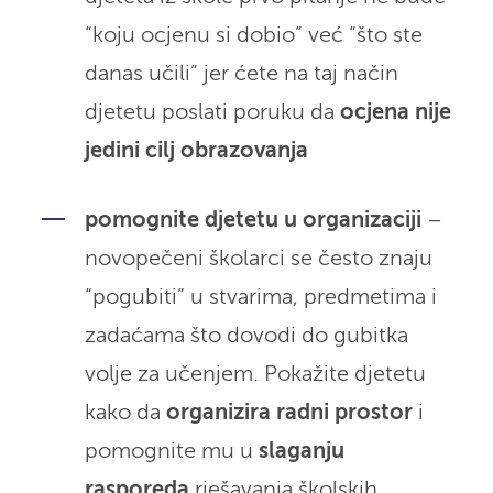
“koju ocjenu si dobio” već “što ste
danas učili” jer ćete na taj način
djetetu poslati poruku da
ocjena nije
jedini cilj obrazovanja
pomognite djetetu u organizaciji
–
novopečeni školarci se često znaju
“pogubiti” u stvarima, predmetima i
zadaćama što dovodi do gubitka
volje za učenjem. Pokažite djetetu
kako da
organizira radni prostor
i
pomognite mu u
slaganju
rasporeda
rješavanja školskih