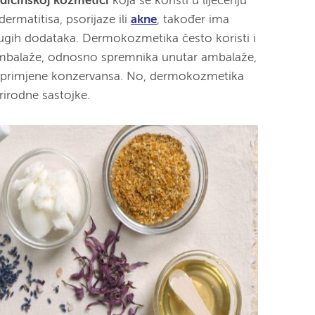
icinskoj kozmetici
koja se koristi u liječenju
ermatitisa, psorijaze ili
akne
, također ima
rugih dodataka. Dermokozmetika često koristi i
ambalaže, odnosno spremnika unutar ambalaže,
bez primjene konzervansa. No, dermokozmetika
rirodne sastojke.