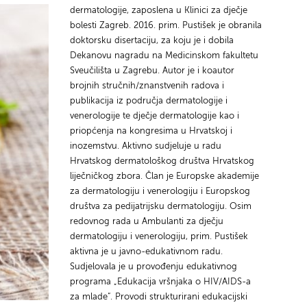
dermatologije, zaposlena u Klinici za dječje
bolesti Zagreb. 2016. prim. Pustišek je obranila
doktorsku disertaciju, za koju je i dobila
Dekanovu nagradu na Medicinskom fakultetu
Sveučilišta u Zagrebu. Autor je i koautor
brojnih stručnih/znanstvenih radova i
publikacija iz područja dermatologije i
venerologije te dječje dermatologije kao i
priopćenja na kongresima u Hrvatskoj i
inozemstvu. Aktivno sudjeluje u radu
Hrvatskog dermatološkog društva Hrvatskog
liječničkog zbora. Član je Europske akademije
za dermatologiju i venerologiju i Europskog
društva za pedijatrijsku dermatologiju. Osim
redovnog rada u Ambulanti za dječju
dermatologiju i venerologiju, prim. Pustišek
aktivna je u javno-edukativnom radu.
Sudjelovala je u provođenju edukativnog
programa „Edukacija vršnjaka o HIV/AIDS-a
za mlade“. Provodi strukturirani edukacijski