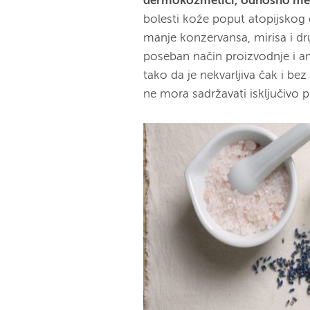
dermokozmetici, odnosno med
bolesti kože poput atopijskog d
manje konzervansa, mirisa i d
poseban način proizvodnje i 
tako da je nekvarljiva čak i 
ne mora sadržavati isključivo p