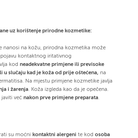
ane uz korištenje prirodne kozmetike:
se nanosi na kožu, prirodna kozmetika može
 i pojavu kontaktnog iritativnog
avlja kod
neadekvatne primjene ili previsoke
li u slučaju kad je koža od prije oštećena,
na
ermatitisa. Na mjestu primjene kozmetike javlja
nja i žarenja
. Koža izgleda kao da je opečena.
 javiti već
nakon prve primjene preparata
.
rati su moćni
kontaktni alergeni
te kod
osoba