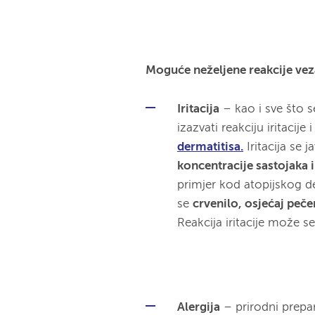
Moguće neželjene reakcije vez
Iritacija
– kao i sve što 
izazvati reakciju iritacije
dermatitisa.
Iritacija se j
koncentracije sastojaka i
primjer kod atopijskog d
se
crvenilo, osjećaj peče
Reakcija iritacije može se
Alergija
– prirodni prepa