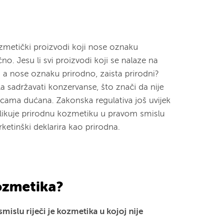
kozmetički proizvodi koji nose oznaku
ično. Jesu li svi proizvodi koji se nalaze na
, a nose oznaku prirodno, zaista prirodni?
a sadržavati konzervanse, što znači da nije
icama dućana. Zakonska regulativa još uvijek
azlikuje prirodnu kozmetiku u pravom smislu
ketinški deklarira kao prirodna.
kozmetika?
mislu riječi je kozmetika u kojoj nije