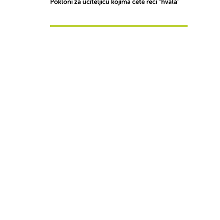
Pokloni za učiteljicu kojima ćete reći “hvala”