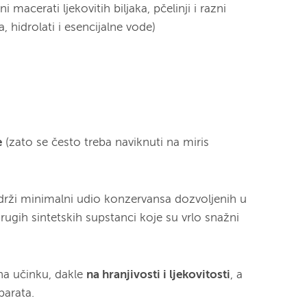
jni macerati ljekovitih biljaka, pčelinji i razni
ja, hidrolati i esencijalne vode)
e
(zato se često treba naviknuti na miris
adrži minimalni udio konzervansa dozvoljenih u
rugih sintetskih supstanci koje su vrlo snažni
na učinku, dakle
na hranjivosti i ljekovitosti
, a
parata.