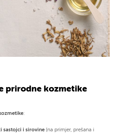
je prirodne kozmetike
 kozmetike
:
ži sastojci i sirovine
(na primjer, prešana i