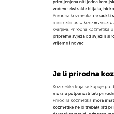
primijenjena niti jedna kemijs
vodene ekstrakte biljaka, hidrol
Prirodna kozmetika
ne sadrži 
minimalni udio konzervansa doz
kvarljiva. Prirodna kozmetika 
priprema svježa od svježih sir
vrijeme i novac
.
Je li prirodna ko
Kozmetika koja se kupuje po du
mora u potpunosti biti prirod
Prirodna kozmetika
mora imati
kozmetike ne bi trebala biti p