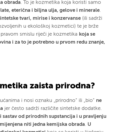
ka obrada
. To je kozmetika koja koristi samo
ate, eterična i biljna ulja, gelove i minerale
.
sintetske tvari, mirise i konzervanse
(ili sadrži
voljenih u ekološkoj kozmetici) te je brže
u pravom smislu riječi je kozmetika
koja se
ovina i za to je potrebno u prvom redu znanje,
zmetika zaista prirodna?
ćanima i nosi oznaku „prirodno” ili „bio”
ne
na
jer često sadrži različite sintetske dodatke.
 sastav od prirodnih supstancija i u pravljenju
rimijenjena niti jedna kemijska obrada
.
U