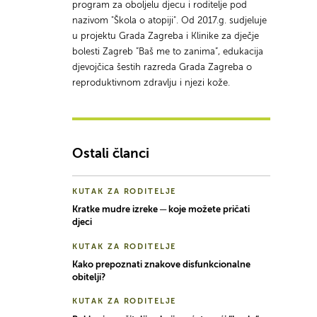
program za oboljelu djecu i roditelje pod
nazivom "Škola o atopiji". Od 2017.g. sudjeluje
u projektu Grada Zagreba i Klinike za dječje
bolesti Zagreb ”Baš me to zanima”, edukacija
djevojčica šestih razreda Grada Zagreba o
reproduktivnom zdravlju i njezi kože.
Ostali članci
KUTAK ZA RODITELJE
Kratke mudre izreke ─ koje možete pričati
djeci
KUTAK ZA RODITELJE
Kako prepoznati znakove disfunkcionalne
obitelji?
KUTAK ZA RODITELJE