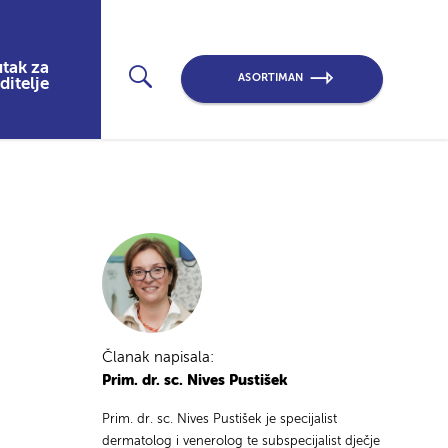
tak za
ASORTIMAN
ditelje
Članak napisala:
Prim. dr. sc. Nives Pustišek
Prim. dr. sc. Nives Pustišek je specijalist
dermatolog i venerolog te subspecijalist dječje