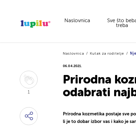
Naslovnica
Sve što beb
treba
Naslovnica
Kutak za roditelje
Nje
06.04.2021.
Prirodna koz
odabrati naj
1
Prirodna kozmetika postaje sve popu
li je to dobar izbor vas i kako je sam