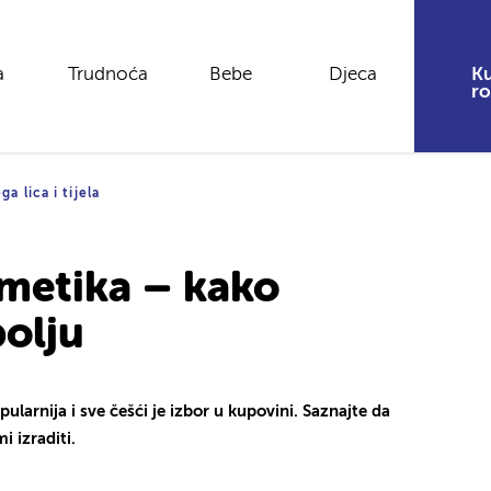
a
Trudnoća
Bebe
Djeca
Ku
ro
ga lica i tijela
metika – kako
bolju
larnija i sve češći je izbor u kupovini. Saznajte da
i izraditi.