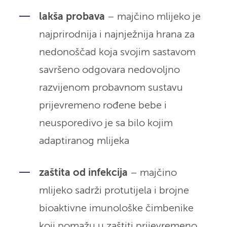
lakša probava
– majčino mlijeko je
najprirodnija i najnježnija hrana za
nedonoščad koja svojim sastavom
savršeno odgovara nedovoljno
razvijenom probavnom sustavu
prijevremeno rođene bebe i
neusporedivo je sa bilo kojim
adaptiranog mlijeka
zaštita od infekcija
– majčino
mlijeko sadrži protutijela i brojne
bioaktivne imunološke čimbenike
koji pomažu u zaštiti prijevremeno