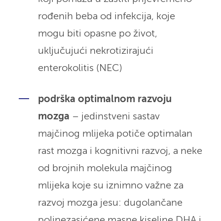
rođenih beba od infekcija, koje
mogu biti opasne po život,
uključujući nekrotizirajući
enterokolitis (NEC)
podrška optimalnom razvoju
mozga
– jedinstveni sastav
majčinog mlijeka potiče optimalan
rast mozga i kognitivni razvoj, a neke
od brojnih molekula majčinog
mlijeka koje su iznimno važne za
razvoj mozga jesu: dugolančane
polinezasićene masne kiseline DHA i