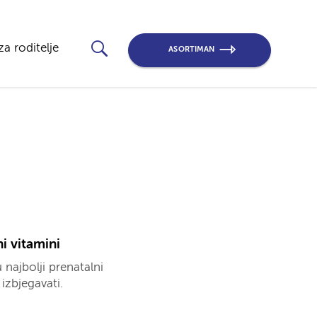
za roditelje
ASORTIMAN
ni vitamini
 najbolji prenatalni
izbjegavati.