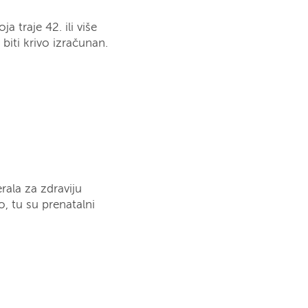
raje 42. ili više
biti krivo izračunan.
rala za zdraviju
o, tu su prenatalni