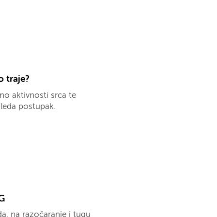
o traje?
o aktivnosti srca te
gleda postupak.
CG
a, na razočaranje i tugu