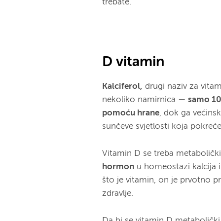
trebate.
D vitamin
Kalciferol,
drugi naziv za vitam
nekoliko namirnica —
samo 10
pomoću hrane
, dok ga većins
sunčeve svjetlosti koja pokreć
Vitamin D se treba metabolički a
hormon
u homeostazi kalcija i
što je vitamin, on je prvotno
zdravlje.
Da bi se vitamin D metabolički