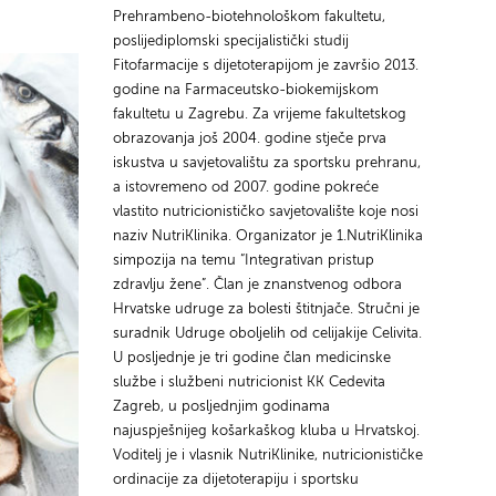
Prehrambeno-biotehnološkom fakultetu,
poslijediplomski specijalistički studij
Fitofarmacije s dijetoterapijom je završio 2013.
godine na Farmaceutsko-biokemijskom
fakultetu u Zagrebu. Za vrijeme fakultetskog
obrazovanja još 2004. godine stječe prva
iskustva u savjetovalištu za sportsku prehranu,
a istovremeno od 2007. godine pokreće
vlastito nutricionističko savjetovalište koje nosi
naziv NutriKlinika. Organizator je 1.NutriKlinika
simpozija na temu “Integrativan pristup
zdravlju žene”. Član je znanstvenog odbora
Hrvatske udruge za bolesti štitnjače. Stručni je
suradnik Udruge oboljelih od celijakije Celivita.
U posljednje je tri godine član medicinske
službe i službeni nutricionist KK Cedevita
Zagreb, u posljednjim godinama
najuspješnijeg košarkaškog kluba u Hrvatskoj.
Voditelj je i vlasnik NutriKlinike, nutricionističke
ordinacije za dijetoterapiju i sportsku