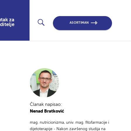
tak za
ASORTIMAN
ditelje
Članak napisao:
Nenad Bratković
mag. nutricionizma, univ. mag. fitofarmacije i
dijetoterapije - Nakon završenog studija na