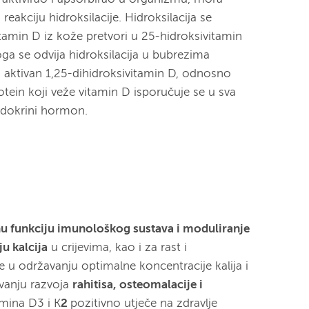
akciju hidroksilacije. Hidroksilacija se
 vitamin D iz kože pretvori u 25-hidroksivitamin
ga se odvija hidroksilacija u bubrezima
ki aktivan 1,25-dihidroksivitamin D, odnosno
protein koji veže vitamin D isporučuje se u sva
 endokrini hormon.
u funkciju imunološkog sustava i moduliranje
ju kalcija
u crijevima, kao i za rast i
e u održavanju optimalne koncentracije kalija i
avanju razvoja
rahitisa, osteomalacije i
amina D
3
i K
2
pozitivno utječe na zdravlje