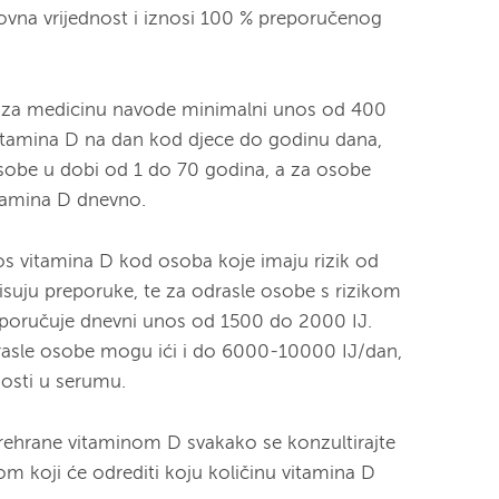
ovna vrijednost i iznosi 100 % preporučenog
a za medicinu navode minimalni unos od 400
itamina D na dan kod djece do godinu dana,
sobe u dobi od 1 do 70 godina, a za osobe
itamina D dnevno.
os vitamina D kod osoba koje imaju rizik od
suju preporuke, te za odrasle osobe s rizikom
reporučuje dnevni unos od 1500 do 2000 IJ.
rasle osobe mogu ići i do 6000-10000 IJ/dan,
dnosti u serumu.
prehrane vitaminom D svakako se konzultirajte
kom koji će odrediti koju količinu vitamina D