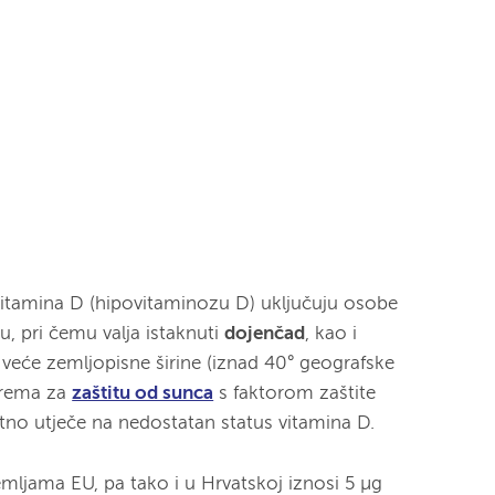
vitamina D (hipovitaminozu D) uključuju osobe
, pri čemu valja istaknuti
dojenčad
, kao i
veće zemljopisne širine (iznad 40° geografske
 krema za
zaštitu od sunca
s faktorom zaštite
tno utječe na nedostatan status vitamina D.
ljama EU, pa tako i u Hrvatskoj iznosi 5 µg