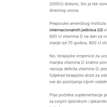
(200IU) dnevno, što je tek osn
dnevnog unosa.
Preporuke američkog Institut
internacionalnih jedinica (IJ)
v
600 IJ vitamina D na dan za o
starije od 70 godina, 800 IJ v
No, terapijske smjernice za un
manjka vitamina D znatno povi
razvoja deficita vitamina D, p
Gdjekad terapijske doze za od
sve do postizanja ciljnih vrije
Prije početka suplementacije 
sa svojim liječnikom i ljekarni