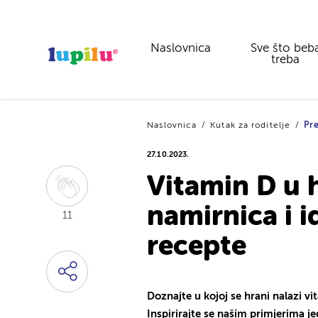
Naslovnica
Sve što beb
treba
Naslovnica
Kutak za roditelje
Pre
27.10.2023.
Vitamin D u h
namirnica i i
11
recepte
Doznajte u kojoj se hrani nalazi vi
Inspirirajte se našim primjerima j