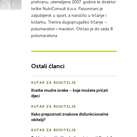
prehranu, utemeljene 2007. godine te direktor
tvrtke NutriConsult d.o.o. Pasionirani je
zaljubljenik u sport, a naročito u trčanje i
košarku. Trenira dugoprugaško trčanje –
polumaraton i maraton. Otrčao je do sada 8
polumaratona.
Ostali članci
KUTAK ZA RODITELJE
Kratke mudre izreke ─ koje možete pričati
djeci
KUTAK ZA RODITELJE
Kako prepoznati znakove disfunkcionalne
obitelji?
KUTAK ZA RODITELJE