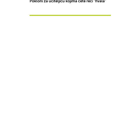
Pokloni za učiteljicu kojima ćete reći “hvala”