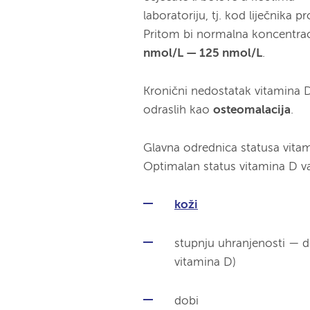
laboratoriju, tj. kod liječnika
Pritom bi normalna koncentrac
nmol/L — 125 nmol/L
.
Kronični nedostatak vitamina 
odraslih kao
osteomalacija
.
Glavna odrednica statusa vita
Optimalan status vitamina D va
koži
stupnju uhranjenosti — de
vitamina D)
dobi