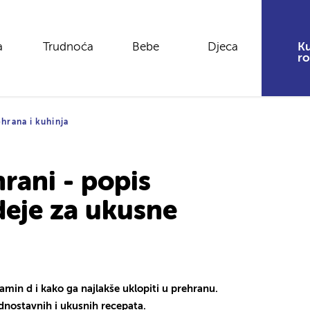
a
Trudnoća
Bebe
Djeca
Ku
ro
hrana i kuhinja
rani - popis
deje za ukusne
tamin d i kako ga najlakše uklopiti u prehranu.
ednostavnih i ukusnih recepata.