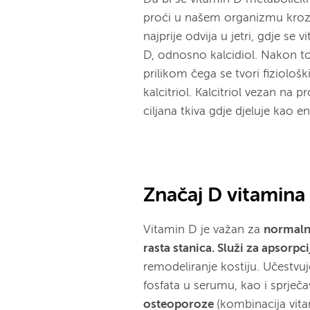
proći u našem organizmu kroz re
najprije odvija u jetri, gdje se
D, odnosno kalcidiol. Nakon to
prilikom čega se tvori fiziološ
kalcitriol. Kalcitriol vezan na 
ciljana tkiva gdje djeluje kao
Značaj D vitamina
Vitamin
D je važan za
normaln
rasta stanica. Služi za apsorpci
remodeliranje kostiju. Učestvuj
fosfata u serumu, kao i sprječ
osteoporoze
(kombinacija vit