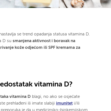
astavlja se trend opadanja statusa vitamina D.
na D su
smanjena aktivnost i boravak na
ivanje kože odjećom ili SPF kremama za
nedostatak vitamina D?
taka vitamina D
blagi, no ako se osjećate
te prehlađeni ili imate slabiji
imunitet
i/ili
preporuka je da u medicinsko-biokemijskom