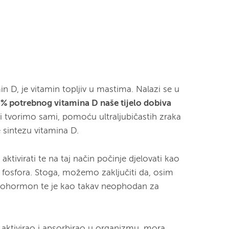
in D, je vitamin topljiv u mastima. Nalazi se u
% potrebnog vitamina D naše tijelo dobiva
ki tvorimo sami, pomoću ultraljubičastih zraka
e sintezu vitamina D.
ktivirati te na taj način počinje djelovati kao
 fosfora. Stoga, možemo zaključiti da, osim
 prohormon te je kao takav neophodan za
 aktivirao i apsorbirao u organizmu, mora