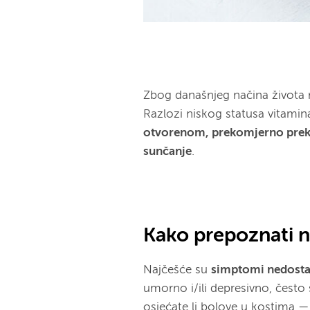
Zbog današnjeg načina života n
Razlozi niskog statusa vitami
otvorenom, prekomjerno prekr
sunčanje
.
Kako prepoznati 
Najčešće su
simptomi nedosta
umorno i/ili depresivno, često s
osjećate li bolove u kostima
—