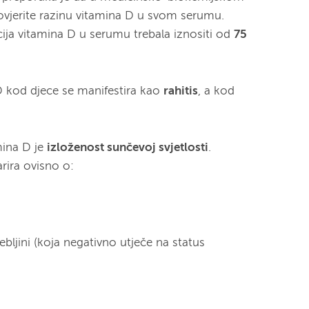
 provjerite razinu vitamina D u svom serumu.
ija vitamina D u serumu trebala iznositi od
75
D kod djece se manifestira kao
rahitis
, a kod
mina D je
izloženost sunčevoj svjetlosti
.
rira ovisno o:
bljini (koja negativno utječe na status