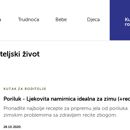
a
Trudnoća
Bebe
Djeca
Ku
ro
teljski život
KUTAK ZA RODITELJE
Poriluk - Ljekovita namirnica idealna za zimu (+rec
Pronađite najbolje recepte za pripremu jela od poriluka.
zimskim problemima sa zdravljem recite zbogom.
28.10.2020.