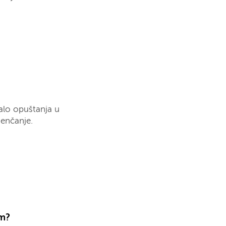
malo opuštanja u
jenčanje.
om?