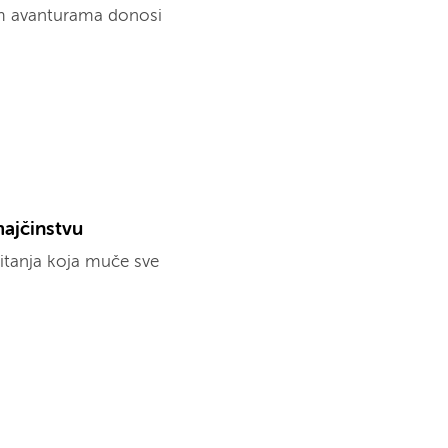
nim avanturama donosi
majčinstvu
itanja koja muče sve