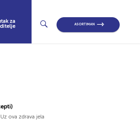
tak za
ASORTIMAN
ditelje
epti)
 Uz ova zdrava jela