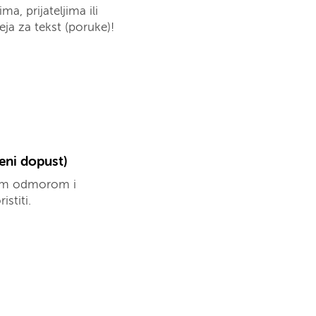
ma, prijateljima ili
eja za tekst (poruke)!
eni dopust)
jim odmorom i
stiti.