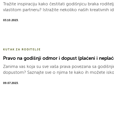
Tražite inspiraciju kako čestitati godišnjicu braka roditelji
vlastitom partneru? Istražite nekoliko naših kreativnih id
03.10.2023.
KUTAK ZA RODITELJE
Pravo na godišnji odmor i dopust (plaćeni i neplać
Zanima vas koja su sve vaša prava povezana sa godišn
dopustom? Saznajte sve o njima te kako ih možete iskori
09.07.2023.