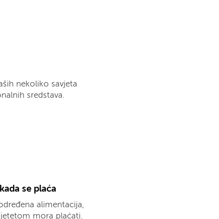
naših nekoliko savjeta
onalnih sredstava.
 kada se plaća
 određena alimentacija,
djetetom mora plaćati.