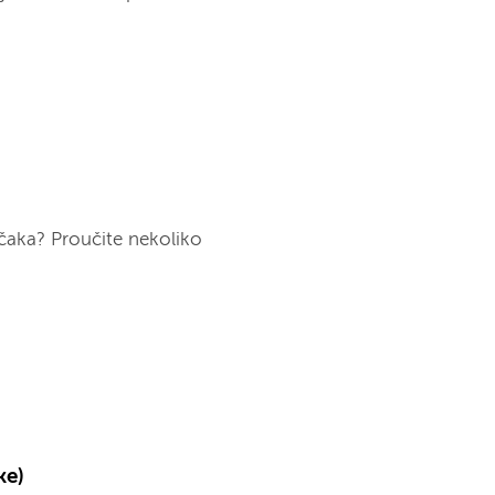
ječaka? Proučite nekoliko
ke)