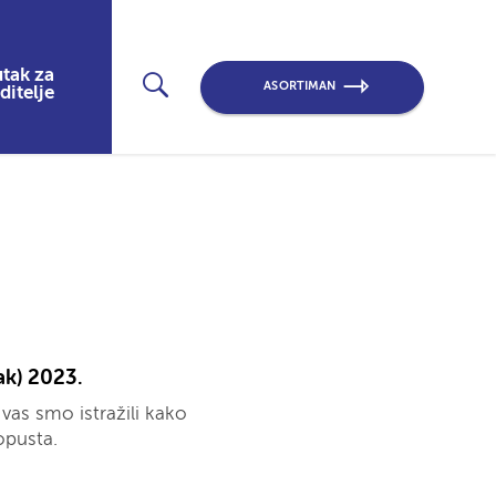
tak za
ASORTIMAN
ditelje
ak) 2023.
 vas smo istražili kako
opusta.