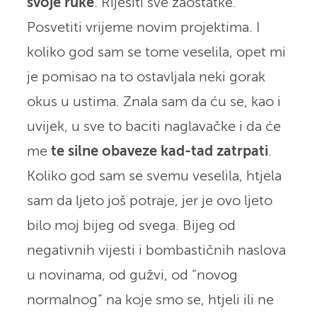
svoje ruke
. Riješiti sve zaostatke.
Posvetiti vrijeme novim projektima. I
koliko god sam se tome veselila, opet mi
je pomisao na to ostavljala neki gorak
okus u ustima. Znala sam da ću se, kao i
uvijek, u sve to baciti naglavačke i da će
me
te silne obaveze kad-tad zatrpati
.
Koliko god sam se svemu veselila, htjela
sam da ljeto još potraje, jer je ovo ljeto
bilo moj bijeg od svega. Bijeg od
negativnih vijesti i bombastičnih naslova
u novinama, od gužvi, od “novog
normalnog” na koje smo se, htjeli ili ne