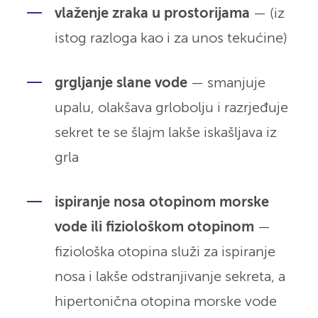
vlaženje zraka u prostorijama
— (iz
istog razloga kao i za unos tekućine)
grgljanje slane vode
— smanjuje
upalu, olakšava grlobolju i razrjeđuje
sekret te se šlajm lakše iskašljava iz
grla
ispiranje nosa otopinom morske
vode ili fiziološkom otopinom
—
fiziološka otopina služi za ispiranje
nosa i lakše odstranjivanje sekreta, a
hipertonična otopina morske vode