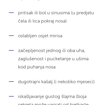
pritisak ili bol u sinusima (u predjelu
čela ili lica pokraj nosa)
oslabljen osjet mirisa
začepljenost jednog ili oba uha,
zaglušenost i pucketanje u ušima
kod puhanja nosa
dugotrajni kašalj (i nekoliko mjeseci)
iskašljavanje gustog šlajma (boja
sekreta može varirati od bjelkaste,