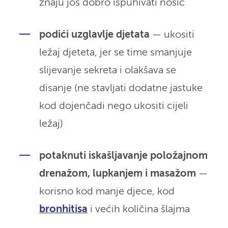
znaju još dobro ispuhivati nosić
podići uzglavlje djetata
— ukositi
ležaj djeteta, jer se time smanjuje
slijevanje sekreta i olakšava se
disanje (ne stavljati dodatne jastuke
kod dojenčadi nego ukositi cijeli
ležaj)
potaknuti iskašljavanje položajnom
drenažom, lupkanjem i masažom
—
korisno kod manje djece, kod
bronhitisa
i većih količina šlajma