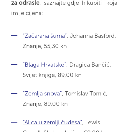
za odrasle
, saznajte gdje ih kupiti i koja
im je cijena:
“Začarana šuma”
, Johanna Basford,
Znanje,
55,30 kn
“Blaga Hrvatske”
, Dragica Bančić,
Svijet knjige,
89,00 kn
“Zemlja snova”
, Tomislav Tomić,
Znanje,
89,00 kn
“Alica u zemlji čudesa”
, Lewis