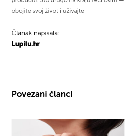
probuditi. Što drugo na kraju reći osim —
obojite svoj život i uživajte!
Članak napisala:
Lupilu.hr
Povezani članci