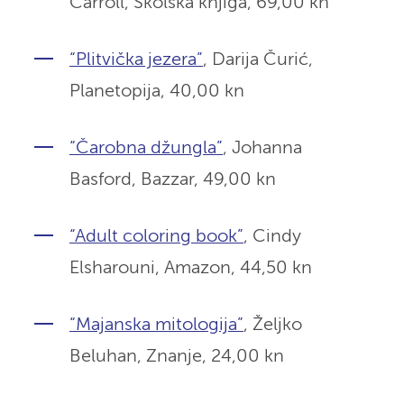
Carroll, Školska knjiga,
69,00 kn
“Plitvička jezera”
, Darija Čurić,
Planetopija,
40,00 kn
“Čarobna džungla”
, Johanna
Basford, Bazzar,
49,00 kn
“Adult coloring book”
, Cindy
Elsharouni, Amazon,
44,50 kn
“Majanska mitologija”
, Željko
Beluhan, Znanje,
24,00 kn