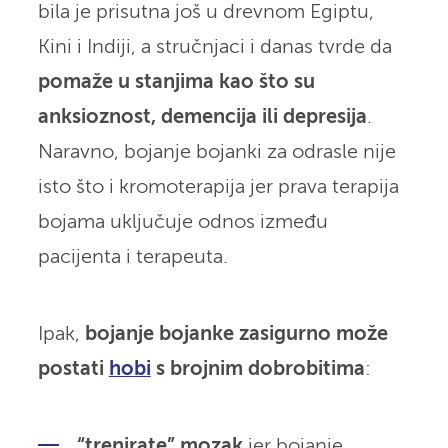
bila je prisutna još u drevnom Egiptu,
Kini i Indiji, a stručnjaci i danas tvrde da
pomaže u stanjima kao što su
anksioznost, demencija ili depresija
.
Naravno, bojanje bojanki za odrasle nije
isto što i kromoterapija jer prava terapija
bojama uključuje odnos između
pacijenta i terapeuta.
Ipak,
bojanje bojanke zasigurno može
postati
hobi
s brojnim dobrobitima
:
“trenirate” mozak
jer bojanje