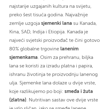
najstarije uzgajanih kultura na svijetu,
preko šest tisuća godina. Najvažnije
zemlje uzgoja
sjemenki lana
su Kanada,
Kina, SAD, Indija i Etiopija. Kanada je
najveći svjetski proizvođač te čini gotovo
80% globalne trgovine
lanenim
sjemenkama
. Osim za prehranu, biljka
lana se koristi za izradu platna i papira,
ishranu životinja te proizvodnju lanenog
ulja. Sjemenke lana dolaze u dvije vrste,
koje razlikujemo po boji:
smeđa i žuta
(zlatna)
. Nutritivan sastav ove dvije vrste
je vrlo sličan, iako se smeđe lanene