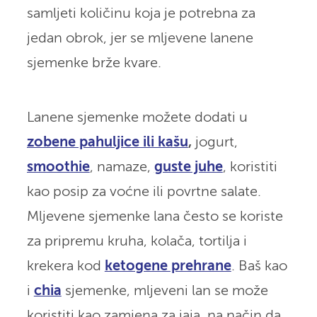
samljeti količinu koja je potrebna za
jedan obrok, jer se mljevene lanene
sjemenke brže kvare.
Lanene sjemenke možete dodati u
zobene pahuljice ili kašu
,
jogurt,
smoothie
, namaze,
guste juhe
, koristiti
kao posip za voćne ili povrtne salate.
Mljevene sjemenke lana često se koriste
za pripremu kruha, kolača, tortilja i
krekera kod
ketogene prehrane
. Baš kao
i
chia
sjemenke, mljeveni lan se može
koristiti kao zamjena za jaja, na način da