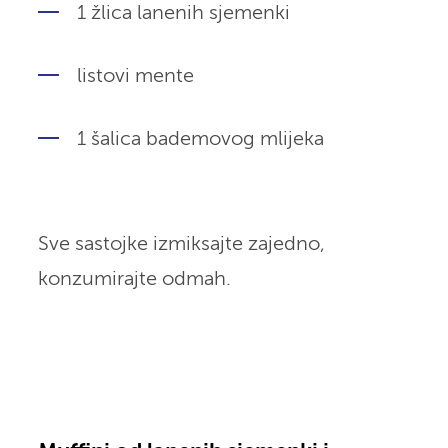
1 žlica lanenih sjemenki
listovi mente
1 šalica bademovog mlijeka
Sve sastojke izmiksajte zajedno,
konzumirajte odmah.