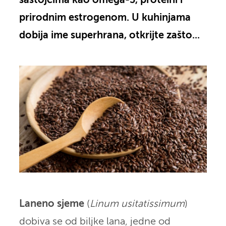
sastojcima kao omega-3, proteini i
prirodnim estrogenom. U kuhinjama
dobija ime superhrana, otkrijte zašto...
Laneno sjeme
(
Linum usitatissimum
)
dobiva se od biljke lana, jedne od