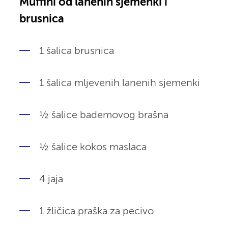
Muffini od lanenih sjemenki i
brusnica
1 šalica brusnica
1 šalica mljevenih lanenih sjemenki
½ šalice bademovog brašna
½ šalice kokos maslaca
4 jaja
1 žličica praška za pecivo