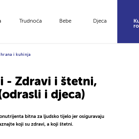
a
Trudnoća
Bebe
Djeca
Ku
ro
hrana i kuhinja
 - Zdravi i štetni,
odrasli i djeca)
onutrijenta bitna za ljudsko tijelo jer osiguravaju
znajte koji su zdravi, a koji štetni.