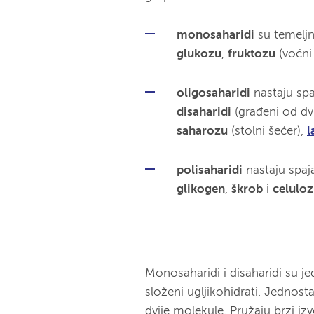
monosaharidi
su temeljne
glukozu
,
fruktozu
(voćni 
oligosaharidi
nastaju sp
disaharidi
(građeni od dvi
saharozu
(stolni šećer),
l
polisaharidi
nastaju spaj
glikogen
,
škrob
i
celulo
Monosaharidi i disaharidi su jed
složeni ugljikohidrati. Jednosta
dvije molekule. Pružaju brzi iz