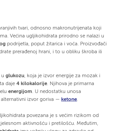
 hranjivih tvari, odnosno makronutrijenata koji
a. Većina ugljikohidrata prirodno se nalazi u
nog
podrijetla, poput žitarica i voća. Proizvođači
rate prerađenoj hrani, i to u obliku škroba ili
e u
glukozu
, koja je izvor energije za mozak i
ata daje
4 kilokalorije
. Njihova je primarna
jelu
energijom
. U nedostatku unosa
ti alternativni izvor goriva —
ketone
.
ljikohidrata povezana je s većim rizikom od
jelesnom aktivnošću i pretilošću. Međutim,