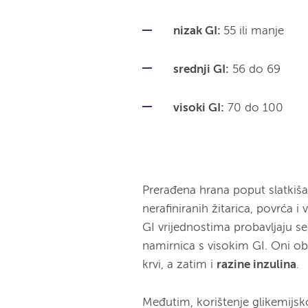
nizak GI:
55 ili manje
srednji GI:
56 do 69
visoki GI:
70 do 100
Prerađena hrana poput slatkiš
nerafiniranih žitarica, povrća 
GI vrijednostima probavljaju se
namirnica s visokim GI. Oni ob
krvi, a zatim i
razine inzulina
.
Međutim, korištenje glikemijsk