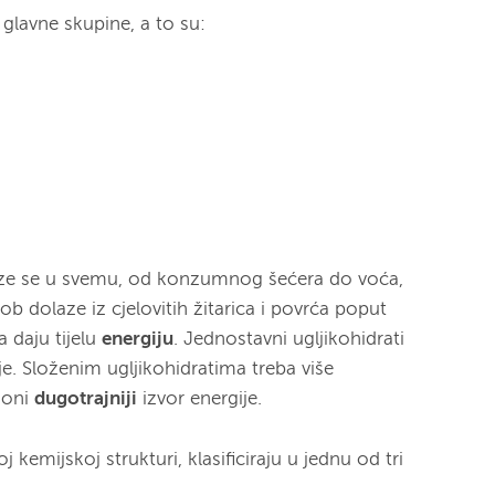
 glavne skupine, a to su:
laze se u svemu, od konzumnog šećera do voća,
rob dolaze iz cjelovitih žitarica i povrća poput
a daju tijelu
energiju
. Jednostavni ugljikohidrati
je. Složenim ugljikohidratima treba više
 oni
dugotrajniji
izvor energije.
j kemijskoj strukturi, klasificiraju u jednu od tri