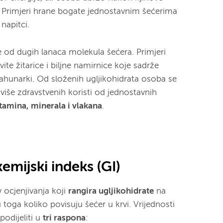
. Primjeri hrane bogate jednostavnim šećerima
 napitci.
se od dugih lanaca molekula šećera. Primjeri
vite žitarice i biljne namirnice koje sadrže
ahunarki. Od složenih ugljikohidrata osoba se
više zdravstvenih koristi od jednostavnih
tamina, minerala i vlakana
.
ikemijski indeks (GI)
v ocjenjivanja koji
rangira ugljikohidrate
na
 toga koliko povisuju šećer u krvi. Vrijednosti
odijeliti u
tri raspona
: