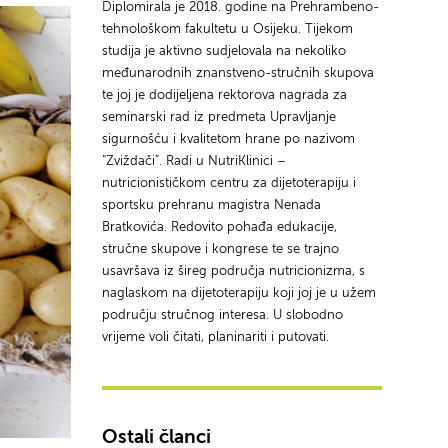
Diplomirala je 2018. godine na Prehrambeno-
tehnološkom fakultetu u Osijeku. Tijekom
studija je aktivno sudjelovala na nekoliko
međunarodnih znanstveno-stručnih skupova
te joj je dodijeljena rektorova nagrada za
seminarski rad iz predmeta Upravljanje
sigurnošću i kvalitetom hrane po nazivom
“Zviždači”. Radi u NutriKlinici –
nutricionističkom centru za dijetoterapiju i
sportsku prehranu magistra Nenada
Bratkovića. Redovito pohađa edukacije,
stručne skupove i kongrese te se trajno
usavršava iz šireg područja nutricionizma, s
naglaskom na dijetoterapiju koji joj je u užem
području stručnog interesa. U slobodno
vrijeme voli čitati, planinariti i putovati.
Ostali članci