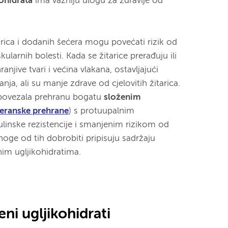
kohidrata
ima važniju ulogu za zdravlje od
tarica i dodanih šećera mogu povećati rizik od
skularnih bolesti. Kada se žitarice prerađuju ili
anjive tvari i većina vlakana, ostavljajući
janja, ali su manje zdrave od cjelovitih žitarica.
u povezala prehranu bogatu
složenim
eranske prehrane
) s protuupalnim
linske rezistencije i smanjenim rizikom od
mnoge od tih dobrobiti pripisuju sadržaju
im ugljikohidratima.
eni ugljikohidrati