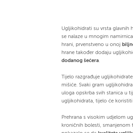
Ugljikohidrati su vrsta glavnih
se nalaze u mnogim namirnicam
hrani, prvenstveno u onoj
bilj
hrane također dodaju ugljikohid
dodanog šećera
.
Tijelo razgrađuje ugljikohidrat
mišiće. Svaki gram ugljikohidr
uloga opskrba svih stanica u ti
ugljikohidrata, tijelo će koristi
Prehrana s visokim udjelom ug
kroničnih bolesti, smanjenom t