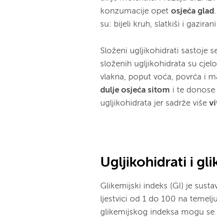
konzumacije opet
osjeća glad
su: bijeli kruh, slatkiši i gazirani
Složeni ugljikohidrati sastoje 
složenih ugljikohidrata su cjelo
vlakna, poput voća, povrća i m
dulje osjeća sitom
i te donose 
ugljikohidrata jer sadrže više
vi
Ugljikohidrati i gl
Glikemijski indeks (GI) je susta
ljestvici od 1 do 100 na temelju
glikemijskog indeksa mogu se p