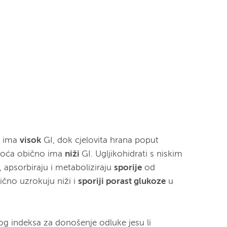
a ima
visok
GI, dok cjelovita hrana poput
i voća obično ima
niži
GI. Ugljikohidrati s niskim
, apsorbiraju i metaboliziraju
sporije
od
ično uzrokuju niži i
sporiji porast glukoze
u
og indeksa za donošenje odluke jesu li