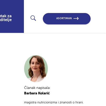
tak za
ASORTIMAN
ditelje
Članak napisala:
Barbara Kolarić
magistra nutricionizma i znanosti o hrani.