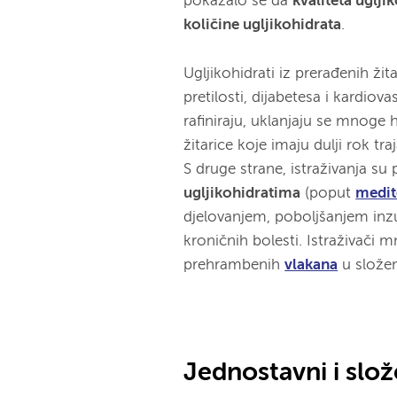
pokazalo se da
kvaliteta uglji
količine ugljikohidrata
.
Ugljikohidrati iz prerađenih ži
pretilosti, dijabetesa i kardiova
rafiniraju, uklanjaju se mnoge hr
žitarice koje imaju dulji rok tra
S druge strane, istraživanja s
ugljikohidratima
(poput
medit
djelovanjem, poboljšanjem inzu
kroničnih bolesti. Istraživači 
prehrambenih
vlakana
u složen
Jednostavni i slož