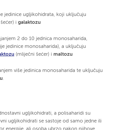
 jedinice ugljikohidrata, koji uključuju
šećer) i
galaktozu
ajanjem 2 do 10 jednica monosaharida,
je jedinice monosaharida), a uključuju
aktozu
(mliječni šećer) i
maltozu
anjem više jedinica monosaharida te uključuju
zu
.
nostavni ugljikohidrati, a polisaharidi su
vni ugljikohidrati se sastoje od samo jedne ili
vor energije, ali osoba ubrzo nakon njihove