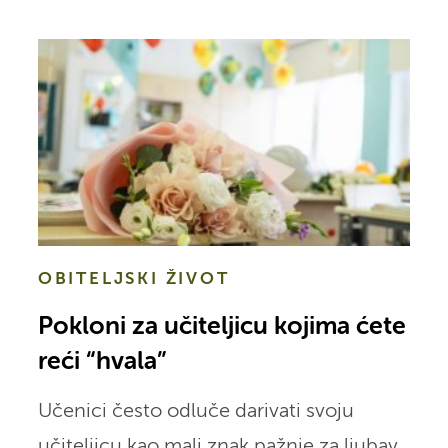
OBITELJSKI ŽIVOT
Pokloni za učiteljicu kojima ćete
reći “hvala”
Učenici često odluče darivati svoju
učiteljicu kao mali znak pažnje za ljubav,