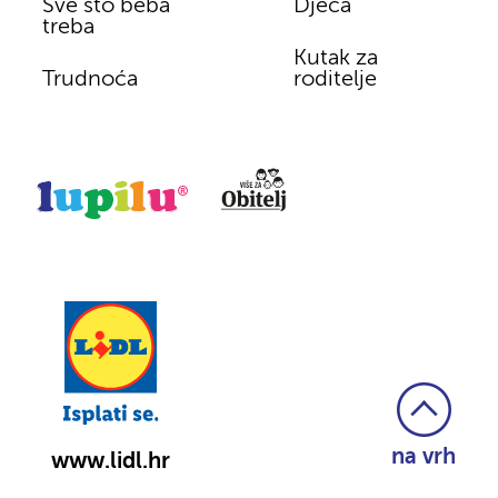
Sve što beba
Djeca
treba
Kutak za
Trudnoća
roditelje
na vrh
www.lidl.hr