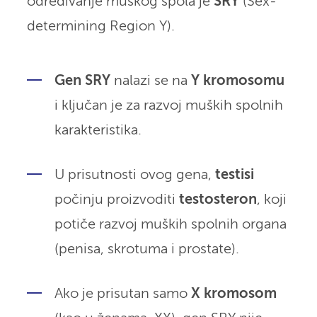
određivanje muškog spola je
SRY
(Sex-
determining Region Y).
Gen SRY
nalazi se na
Y kromosomu
i ključan je za razvoj muških spolnih
karakteristika.
U prisutnosti ovog gena,
testisi
počinju proizvoditi
testosteron
, koji
potiče razvoj muških spolnih organa
(penisa, skrotuma i prostate).
Ako je prisutan samo
X kromosom