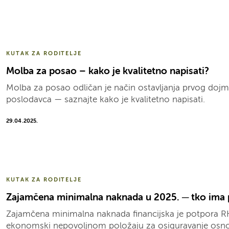
KUTAK ZA RODITELJE
Molba za posao – kako je kvalitetno napisati?
Molba za posao odličan je način ostavljanja prvog doj
poslodavca — saznajte kako je kvalitetno napisati.
29.04.2025.
KUTAK ZA RODITELJE
Zajamčena minimalna naknada u 2025. ─ tko ima p
Zajamčena minimalna naknada financijska je potpora R
ekonomski nepovoljnom položaju za osiguravanje osnov