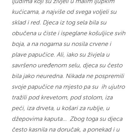
ljudima koji su živjeli u malim ljupkim
kućicama, a najviše od svega voljeli su
sklad i red. Djeca iz tog sela bila su
obučena u čiste i ispeglane košuljice svih
boja, a na nogama su nosila crvene i
plave papučice. Ali, iako su živjela u
savršeno uređenom selu, djeca su često
bila jako neuredna. Nikada ne pospremili
svoje papučice na mjesto pa su ih ujutro
tražili pod krevetom, pod stolom, iza
peći, iza drveta, u košari za rublje, u
džepovima kaputa… Zbog toga su djeca
često kasnila na doručak, a ponekad i u