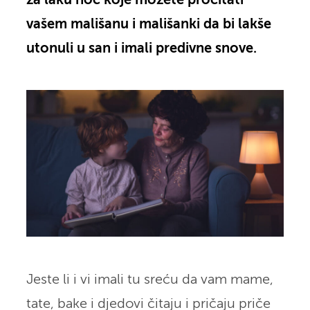
za laku noć koje možete pročitati
vašem mališanu i mališanki da bi lakše
utonuli u san i imali predivne snove.
Jeste li i vi imali tu sreću da vam mame,
tate, bake i djedovi čitaju i pričaju priče