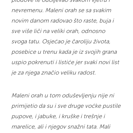
plodove te odoljevao svakom vjetru i
nevremenu. Maleni orah se sa svakim
novim danom radovao što raste, buja i
sve više liči na veliki orah, odnosno
svoga tatu. Osjećao je čaroliju života,
posebice u trenu kada je iz svojih grana
uspio pokrenuti i listiće jer svaki novi list
je za njega značio veliku radost.
Maleni orah u tom oduševljenju nije ni
primijetio da su i sve druge voćke pustile
pupove, i jabuke, i kruške i trešnje i
marelice, ali i njegov snažni tata. Mali