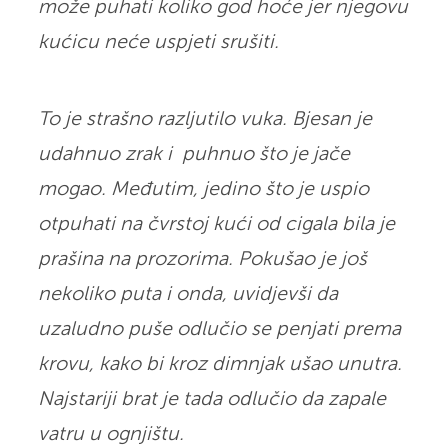
može puhati koliko god hoće jer njegovu
kućicu neće uspjeti srušiti.
To je strašno razljutilo vuka. Bjesan je
udahnuo zrak i puhnuo što je jače
mogao. Međutim, jedino što je uspio
otpuhati na čvrstoj kući od cigala bila je
prašina na prozorima. Pokušao je još
nekoliko puta i onda, uvidjevši da
uzaludno puše odlučio se penjati prema
krovu, kako bi kroz dimnjak ušao unutra.
Najstariji brat je tada odlučio da zapale
vatru u ognjištu.