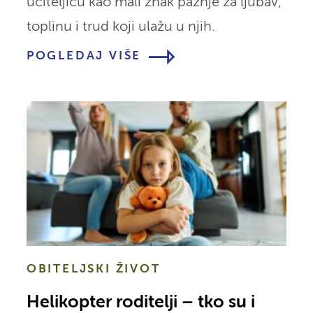
učiteljicu kao mali znak pažnje za ljubav,
toplinu i trud koji ulažu u njih.
POGLEDAJ VIŠE
OBITELJSKI ŽIVOT
Helikopter roditelji – tko su i