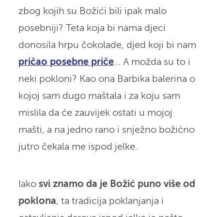
zbog kojih su Božići bili ipak malo
posebniji? Teta koja bi nama djeci
donosila hrpu čokolade, djed koji bi nam
pričao posebne priče
… A možda su to i
neki pokloni? Kao ona Barbika balerina o
kojoj sam dugo maštala i za koju sam
mislila da će zauvijek ostati u mojoj
mašti, a na jedno rano i snježno božićno
jutro čekala me ispod jelke.
Iako
svi znamo da je
Božić puno više od
poklona
, ta tradicija poklanjanja i