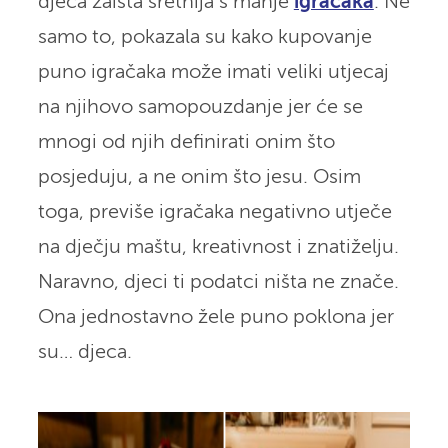
djeca zaista sretnija s manje
igračaka
. Ne
samo to, pokazala su kako kupovanje
puno igračaka može imati veliki utjecaj
na njihovo samopouzdanje jer će se
mnogi od njih definirati onim što
posjeduju, a ne onim što jesu. Osim
toga, previše igračaka negativno utječe
na dječju maštu, kreativnost i znatiželju.
Naravno, djeci ti podatci ništa ne znače.
Ona jednostavno žele puno poklona jer
su… djeca.