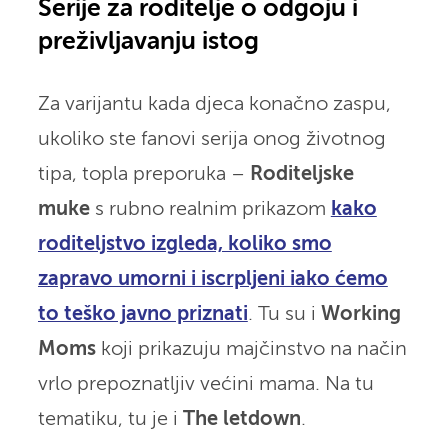
Serije za roditelje o odgoju i
preživljavanju istog
Za varijantu kada djeca konačno zaspu,
ukoliko ste fanovi serija onog životnog
tipa, topla preporuka –
Roditeljske
muke
s rubno realnim prikazom
kako
roditeljstvo izgleda, koliko smo
zapravo umorni i iscrpljeni iako ćemo
to teško javno priznati
. Tu su i
Working
Moms
koji prikazuju majčinstvo na način
vrlo prepoznatljiv većini mama. Na tu
tematiku, tu je i
The letdown
.