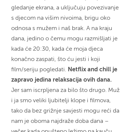
gledanje ekrana, a uključuju povezivanje
s djecom na višim nivoima, brigu oko
odnosa s mužem i naš brak. A na kraju
dana, jedino o čemu mogu razmišljati je
kada će 20:30, kada će moja djeca
konačno zaspati, što ću jesti i koji
film/seriju pogledati.
Netflix and chill je
zapravo jedina relaksacija ovih dana.
Jer sam iscrpljena za bilo što drugo. Muž
i ja smo veliki ljubitelji klope i filmova,
tako da bez grižnje savjesti mogu reći da
nam je oboma najdraže doba dana –
večer kada opušteno ležimo na kauču.