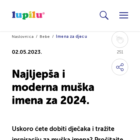
Naslovnica
Bebe
Imena za djecu
02.05.2023.
251
Najljepša i
moderna muška
imena za 2024.
Uskoro ćete dobiti dječaka i tražite