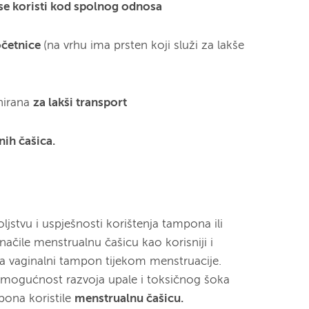
se koristi kod spolnog odnosa
očetnice
(na vrhu ima prsten koji služi za lakše
nirana
za lakši transport
nih čašica.
jstvu i uspješnosti korištenja tampona ili
ačile menstrualnu čašicu kao korisniji i
na vaginalni tampon tijekom menstruacije.
 mogućnost razvoja upale i toksičnog šoka
pona koristile
menstrualnu čašicu.