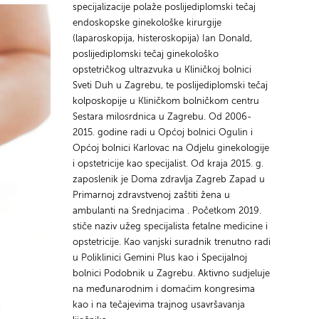
specijalizacije polaže poslijediplomski tečaj
endoskopske ginekološke kirurgije
(laparoskopija, histeroskopija) Ian Donald,
poslijediplomski tečaj ginekološko
opstetričkog ultrazvuka u Kliničkoj bolnici
Sveti Duh u Zagrebu, te poslijediplomski tečaj
kolposkopije u Kliničkom bolničkom centru
Sestara milosrdnica u Zagrebu. Od 2006-
2015. godine radi u Općoj bolnici Ogulin i
Općoj bolnici Karlovac na Odjelu ginekologije
i opstetricije kao specijalist. Od kraja 2015. g.
zaposlenik je Doma zdravlja Zagreb Zapad u
Primarnoj zdravstvenoj zaštiti žena u
ambulanti na Srednjacima . Početkom 2019.
stiče naziv užeg specijalista fetalne medicine i
opstetricije. Kao vanjski suradnik trenutno radi
u Poliklinici Gemini Plus kao i Specijalnoj
bolnici Podobnik u Zagrebu. Aktivno sudjeluje
na međunarodnim i domaćim kongresima
kao i na tečajevima trajnog usavršavanja