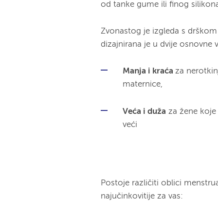
od tanke gume ili finog silikona
Zvonastog je izgleda s drškom 
dizajnirana je u dvije osnovne v
Manja i kraća
za nerotki
maternice,
Veća i duža
za žene koje 
veći
Postoje različiti oblici menstru
najučinkovitije za vas: