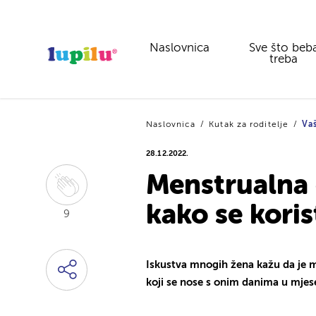
Naslovnica
Sve što beb
treba
Naslovnica
Kutak za roditelje
Vaš
28.12.2022.
Menstrualna č
kako se koris
9
Iskustva mnogih žena kažu da je m
koji se nose s onim danima u mjese