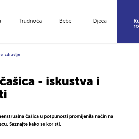
a
Trudnoća
Bebe
Djeca
Ku
ro
e zdravlje
ašica - iskustva i
ti
enstrualna čašica u potpunosti promijenila način na
cu. Saznajte kako se koristi.