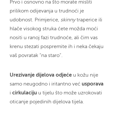
Prvo i osnovno na što morate misliti
prilikom odijevanja u trudnoći je
udobnost. Primjerice,
skinny
traperice ili
hlače visokog struka ćete možda moći
nositi u ranoj fazi trudnoće, ali čim vas
krenu stezati pospremite ih i neka čekaju
vaš povratak “na staro”.
Urezivanje dijelova odjeće
u kožu nije
samo neugodno i iritantno već
usporava
i
cirkulaciju
u tijelu što može uzrokovati
oticanje pojedinih dijelova tijela.