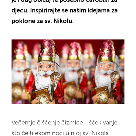
je i dug običaj te posebno čaroban za
djecu. Inspirirajte se našim idejama za
poklone za sv. Nikolu.
Večernje čišćenje čizmice i iščekivanje
što će tijekom noći u njoj sv. Nikola