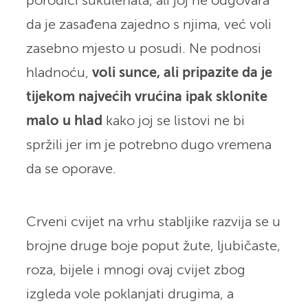
porodici sukulenata, ali joj ne odgovara
da je zasađena zajedno s njima, već voli
zasebno mjesto u posudi. Ne podnosi
hladnoću,
voli sunce, ali pripazite da je
tijekom najvećih vrućina ipak sklonite
malo u hlad
kako joj se listovi ne bi
spržili jer im je potrebno dugo vremena
da se oporave.
Crveni cvijet na vrhu stabljike razvija se u
brojne druge boje poput žute, ljubičaste,
roza, bijele i mnogi ovaj cvijet zbog
izgleda vole poklanjati drugima, a