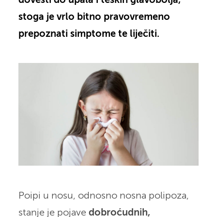
dovesti do upala i teških glavobolja,
stoga je vrlo bitno pravovremeno
prepoznati simptome te liječiti.
Poipi u nosu, odnosno nosna polipoza,
stanje je pojave
dobroćudnih,