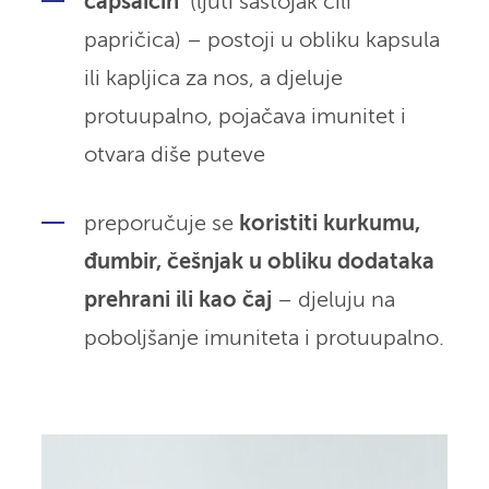
capsaicin
(ljuti sastojak čili
papričica) – postoji u obliku kapsula
ili kapljica za nos, a djeluje
protuupalno, pojačava imunitet i
otvara diše puteve
preporučuje se
koristiti kurkumu,
đumbir, češnjak u obliku dodataka
prehrani ili kao čaj
– djeluju na
poboljšanje imuniteta i protuupalno.