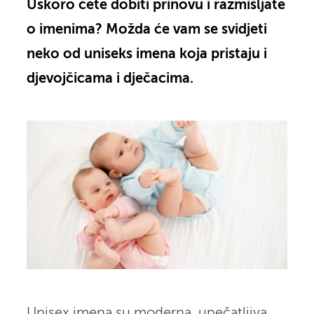
Uskoro ćete dobiti prinovu i razmišljate
o imenima? Možda će vam se svidjeti
neko od uniseks imena koja pristaju i
djevojčicama i dječacima.
Unisex imena su moderna, upečatljiva,