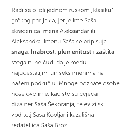
Radi se o još jednom ruskom „klasiku“
grčkog porijekla, jer je ime Saša
skraćenica imena Aleksandar ili
Aleksandra. Imenu Saša se pripisuje
snaga
,
hrabros
t,
plemenitost
i
zaštita
stoga ni ne čudi da je među
najučestalijim uniseks imenima na
našem području. Mnoge poznate osobe
nose ovo ime, kao što su cvjećar i
dizajner Saša Šekoranja, televizijski
voditelj Saša Kopljar i kazališna
redateljica Saša Broz.