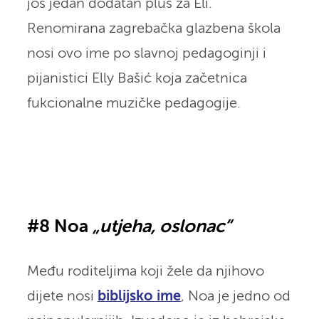
još jedan dodatan plus za Eli.
Renomirana zagrebačka glazbena škola
nosi ovo ime po slavnoj pedagoginji i
pijanistici Elly Bašić koja začetnica
fukcionalne muzičke pedagogije.
#8 Noa
„utjeha, oslonac“
Među roditeljima koji žele da njihovo
dijete nosi
biblijsko ime
, Noa je jedno od