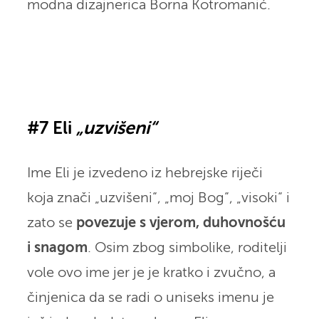
modna dizajnerica Borna Kotromanić.
#7 Eli
„uzvišeni“
Ime Eli je izvedeno iz hebrejske riječi
koja znači „uzvišeni“, „moj Bog“, „visoki“ i
zato se
povezuje s vjerom, duhovnošću
i snagom
. Osim zbog simbolike, roditelji
vole ovo ime jer je je kratko i zvučno, a
činjenica da se radi o uniseks imenu je