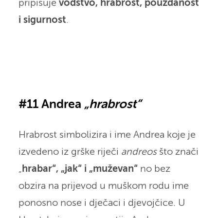
pripisuje
vodstvo, hrabrost, pouzdanost
i sigurnost
.
#11 Andrea
„hrabrost“
Hrabrost simbolizira i ime Andrea koje je
izvedeno iz grške riječi
andreos
što znači
„
hrabar“, „jak“ i „muževan“
no bez
obzira na prijevod u muškom rodu ime
ponosno nose i dječaci i djevojčice. U