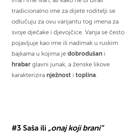
ima i ime Ivan, ali kako ne bi birali
tradicionalno ime za dijete roditelji se
odlučuju za ovu varijantu tog imena za
svoje dječake i djevojčice. Vanja se često
pojavljuje kao ime ili nadimak u ruskim
bajkama u kojima je
dobrodušan
i
hrabar
glavni junak, a ženske likove
karakterizira
nježnost
i
toplina
.
#3 Saša ili
„onaj koji brani“