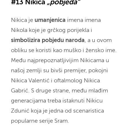
#13 Nikica
„pobjeda“
Nikica je
umanjenica
imena imena
Nikola koje je grčkog porijekla i
simbolizira pobjedu naroda
, a u ovom
obliku se koristi kao muško i žensko ime.
Među najprepoznatljivijim Nikicama u
našoj zemlji su bivši premijer, pokojni
Nikica Valentić i oftalmolog Nikica
Gabrić. S druge strane, među mlađim
generacijama treba istaknuti Nikicu
Zdunić koja je jedna od scenaristica
popularne serije Sram.