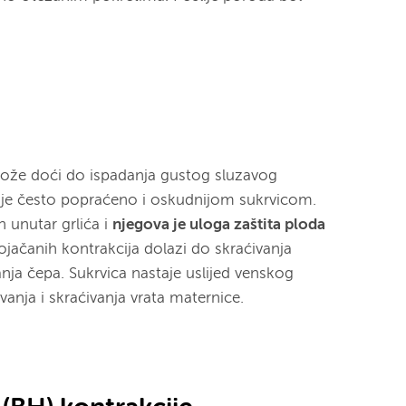
može doći do ispadanja gustog sluzavog
 je često popraćeno i oskudnijom sukrvicom.
n unutar grlića i
njegova je uloga zaštita ploda
pojačanih kontrakcija dolazi do skraćivanja
danja čepa. Sukrvica nastaje uslijed venskog
vanja i skraćivanja vrata maternice.