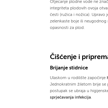
Otjecanje plodne vode ne zna
integriteta plodovih ovoja otva
česti (ružica i nožica). Upravo 
zelenkaste boje ili neugodnog 
opasnosti za plod.
Čišćenje i priprem
Brijanje stidnice
Ulaskom u rodilište započinje
Jednokratnim žiletom brije se 
postupak se ubraja u higijens
sprječavanja infekcija
.