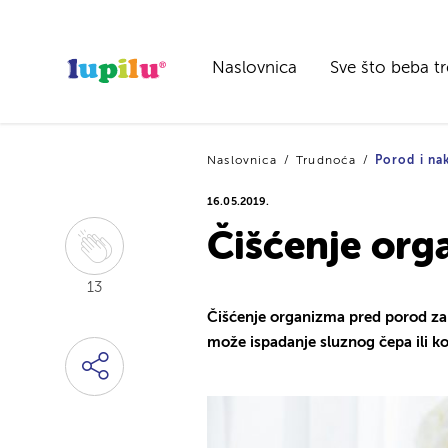
Naslovnica
Sve što beba t
Naslovnica
Trudnoća
Porod i na
16.05.2019.
Čišćenje org
13
Čišćenje organizma pred porod zap
može ispadanje sluznog čepa ili ko