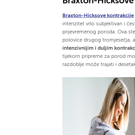
Braxton-Hicksove 
Braxton-Hicksove kontrakcije
intenzitet vrlo subjektivan i 
prijevremenog poroda. Ova ste
polovice drugog tromjesečja, a
intenzivnijim i duljim kontrak
tijekom pripreme za porod može
razdoblje može trajati i deseta