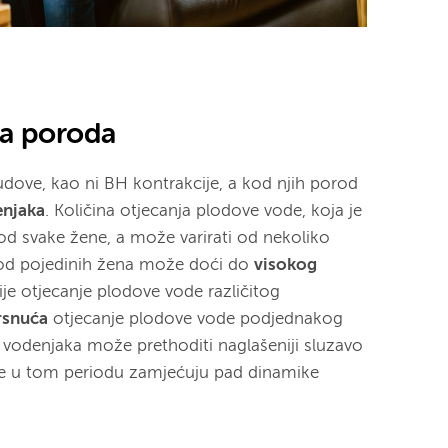
ja poroda
dove, kao ni BH kontrakcije, a kod njih porod
njaka
. Količina otjecanja plodove vode, koja je
 kod svake žene, a može varirati od nekoliko
Kod pojedinih žena može doći do
visokog
e otjecanje plodove vode različitog
rsnuća
otjecanje plodove vode podjednakog
vodenjaka može prethoditi naglašeniji sluzavo
ene u tom periodu zamjećuju pad dinamike