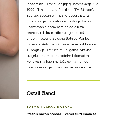
inozemstvu u svrhu daljnjeg usavršavanja. Od
1999. član je tima u Poliklinici “Dr. Marton”,
Zagreb. Stjecanjem naziva specijaliste iz
ginekologije i opstetricije, nastavlja trajno
usavršavanje boravkom na odjelu za
reprodukcijsku medicinu i ginekološku
endokrinologiju Splošne Bolnice Maribor,
Slovenija. Autor je 23 znanstvene publikacije i
11 poglavlja u stručnim knjigama. Aktivno
sudjeluje na međunarodnim i domaćim
kongresima kao i na tečajevima trajnog
usavršavanja liječnika stručne naobrazbe.
Ostali članci
POROD I NAKON PORODA
Steznik nakon poroda ─ čemu služi i kada se