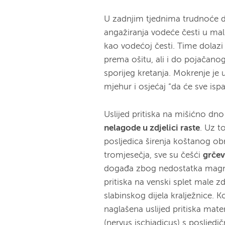
U zadnjim tjednima trudnoće 
angažiranja vodeće česti u malu
kao vodećoj česti. Time dolazi
prema ošitu, ali i do pojačanog
sporijeg kretanja. Mokrenje je u
mjehur i osjećaj “da će sve ispa
Uslijed pritiska na mišićno dno
nelagode u zdjelici raste
. Uz t
posljedica širenja koštanog ob
tromjesečja, sve su češći
grčev
događa zbog nedostatka magne
pritiska na venski splet male zd
slabinskog dijela kralježnice. 
naglašena uslijed pritiska mater
(nervus ischiadicus) s posljed