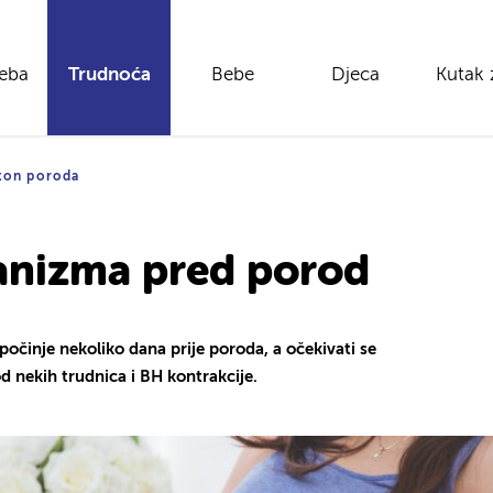
reba
Trudnoća
Bebe
Djeca
Kutak 
kon poroda
anizma pred porod
očinje nekoliko dana prije poroda, a očekivati se
d nekih trudnica i BH kontrakcije.