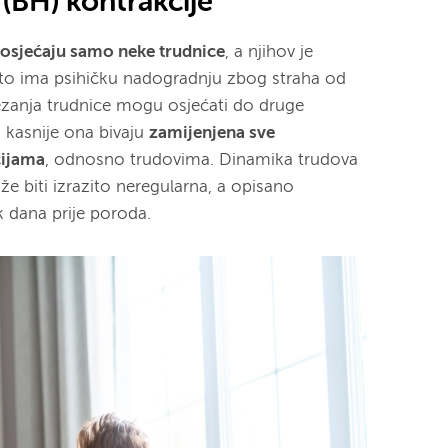
(BH) kontrakcije
osjećaju samo neke trudnice
, a njihov je
često ima psihičku nadogradnju zbog straha od
zanja trudnice mogu osjećati do druge
 kasnije ona bivaju
zamijenjena sve
cijama
, odnosno trudovima. Dinamika trudova
 biti izrazito neregularna, a opisano
k dana prije poroda.