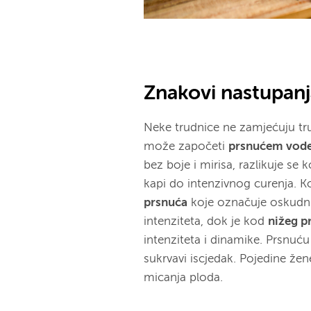
Znakovi nastupan
Neke trudnice ne zamjećuju tru
može započeti
prsnućem vode
bez boje i mirisa, razlikuje se
kapi do intenzivnog curenja. 
prsnuća
koje označuje oskudnij
intenziteta, dok je kod
nižeg p
intenziteta i dinamike.
Prsnuću 
sukrvavi iscjedak. Pojedine ž
micanja ploda.