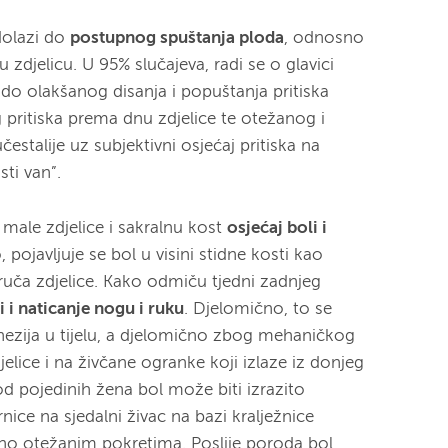
dolazi do
postupnog spuštanja ploda
, odnosno
 zdjelicu. U 95% slučajeva, radi se o glavici
 do olakšanog disanja i popuštanja pritiska
 pritiska prema dnu zdjelice te otežanog i
čestalije uz subjektivni osjećaj pritiska na
sti van”.
 male zdjelice i sakralnu kost
osjećaj boli i
o, pojavljuje se bol u visini stidne kosti kao
ruča zdjelice. Kako odmiču tjedni zadnjeg
i i naticanje nogu i ruku
. Djelomično, to se
zija u tijelu, a djelomično zbog mehaničkog
jelice i na živčane ogranke koji izlaze iz donjeg
Kod pojedinih žena bol može biti izrazito
nice na sjedalni živac na bazi kralježnice
ično otežanim pokretima. Poslije poroda bol