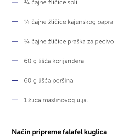
¾ čajne žličice soli
¼ čajne žličice kajenskog papra
¼ čajne žličice praška za pecivo
60 g lišća korijandera
60 g lišća peršina
1 žlica maslinovog ulja.
Način pripreme falafel kuglica