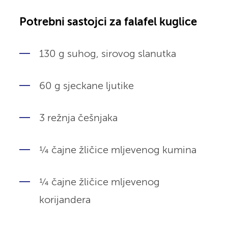
Potrebni sastojci za falafel kuglice
130 g suhog, sirovog slanutka
60 g sjeckane ljutike
3 režnja češnjaka
¼ čajne žličice mljevenog kumina
¼ čajne žličice mljevenog
korijandera