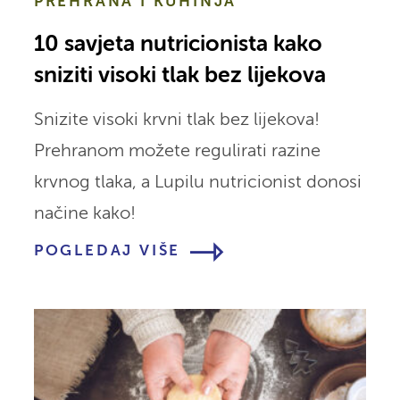
PREHRANA I KUHINJA
10 savjeta nutricionista kako
sniziti visoki tlak bez lijekova
Snizite visoki krvni tlak bez lijekova!
Prehranom možete regulirati razine
krvnog tlaka, a Lupilu nutricionist donosi
načine kako!
POGLEDAJ VIŠE