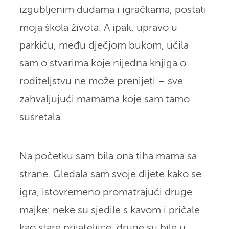
izgubljenim dudama i igračkama, postati
moja škola života. A ipak, upravo u
parkiću, među dječjom bukom, učila
sam o stvarima koje nijedna knjiga o
roditeljstvu ne može prenijeti – sve
zahvaljujući mamama koje sam tamo
susretala.
Na početku sam bila ona tiha mama sa
strane. Gledala sam svoje dijete kako se
igra, istovremeno promatrajući druge
majke: neke su sjedile s kavom i pričale
kao stare prijateljice, druge su bile u