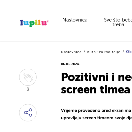
Naslovnica
Sve što beb
treba
Naslovnica
Kutak za roditelje
Obi
06.06.2024.
Pozitivni i n
screen timea
8
Vrijeme provedeno pred ekranima po
upravljaju screen timeom svoje dje