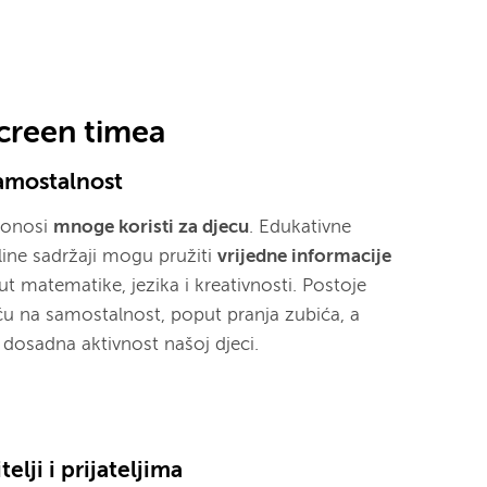
screen timea
samostalnost
donosi
mnoge koristi za djecu
. Edukativne
online sadržaji mogu pružiti
vrijedne informacije
t matematike, jezika i kreativnosti. Postoje
iču na samostalnost, poput pranja zubića, a
 dosadna aktivnost našoj djeci.
elji i prijateljima