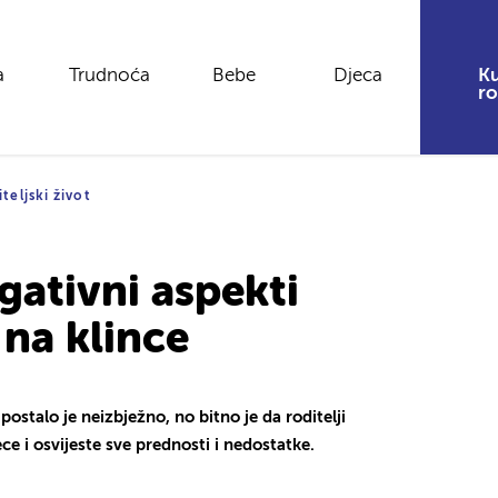
a
Trudnoća
Bebe
Djeca
Ku
ro
teljski život
egativni aspekti
 na klince
stalo je neizbježno, no bitno je da roditelji
ce i osvijeste sve prednosti i nedostatke.