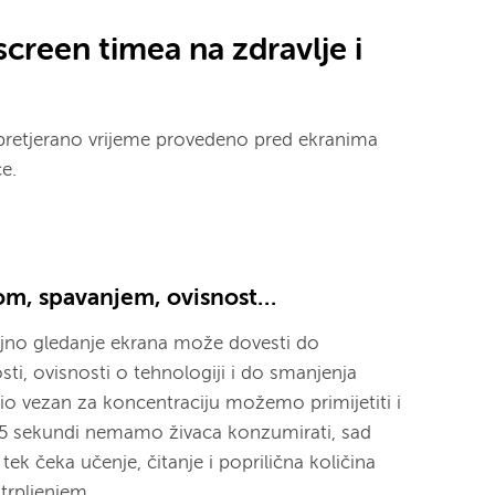
screen timea na zdravlje i
pretjerano vrijeme provedeno pred ekranima
ce.
om, spavanjem, ovisnost…
ajno gledanje ekrana može dovesti do
ti, ovisnosti o tehnologiji i do smanjenja
dio vezan za koncentraciju možemo primijetiti i
 15 sekundi nemamo živaca konzumirati, sad
 tek čeka učenje, čitanje i poprilična količina
strpljenjem.