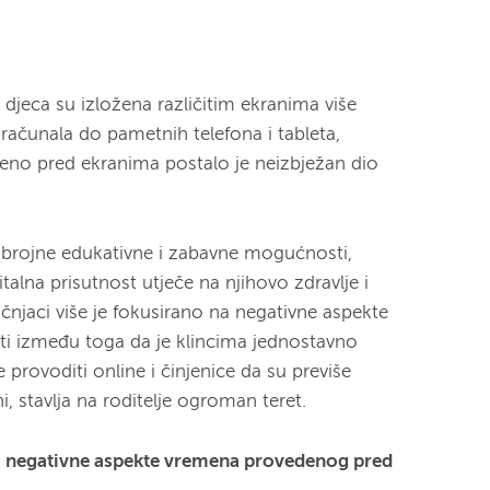
jeca su izložena različitim ekranima više
i računala do pametnih telefona i tableta,
edeno pred ekranima postalo je neizbježan dio
i brojne edukativne i zabavne mogućnosti,
italna prisutnost utječe na njihovo zdravlje i
čnjaci više je fokusirano na negativne aspekte
ti između toga da je klincima jednostavno
 provoditi online i činjenice da su previše
i, stavlja na roditelje ogroman teret.
 i negativne aspekte vremena provedenog pred