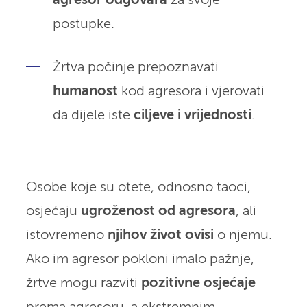
agresor odgovara
za svoje
postupke.
Žrtva počinje prepoznavati
humanost
kod agresora i vjerovati
da dijele iste
ciljeve i vrijednosti
.
Osobe koje su otete, odnosno taoci,
osjećaju
ugroženost od agresora
, ali
istovremeno
njihov život ovisi
o njemu.
Ako im agresor pokloni imalo pažnje,
žrtve mogu razviti
pozitivne osjećaje