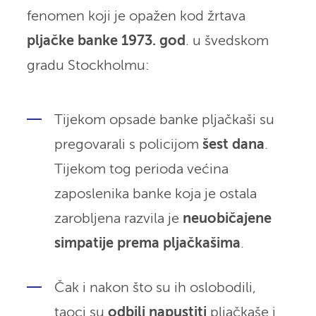
fenomen koji je opažen kod žrtava
pljačke banke 1973. god
. u švedskom
gradu Stockholmu:
Tijekom opsade banke pljačkaši su
pregovarali s policijom
šest dana
.
Tijekom tog perioda većina
zaposlenika banke koja je ostala
zarobljena razvila je
neuobičajene
simpatije prema pljačkašima
.
Čak i nakon što su ih oslobodili,
taoci su
odbili napustiti
pljačkaše i