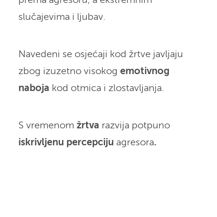
prema agresoru, a ekstremnim
slučajevima i ljubav.
Navedeni se osjećaji kod žrtve javljaju
zbog izuzetno visokog
emotivnog
naboja
kod otmica i zlostavljanja.
S vremenom
žrtva
razvija potpuno
iskrivljenu percepciju
agresora
.