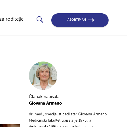
za roditelje
ASORTIMAN
Članak napisala:
Giovana Armano
dr. med., specijalist pedijatar Giovana Armano
Medicinski fakultet upisala je 1975., a
diplomirala 1980. Specijalistički ispit iz