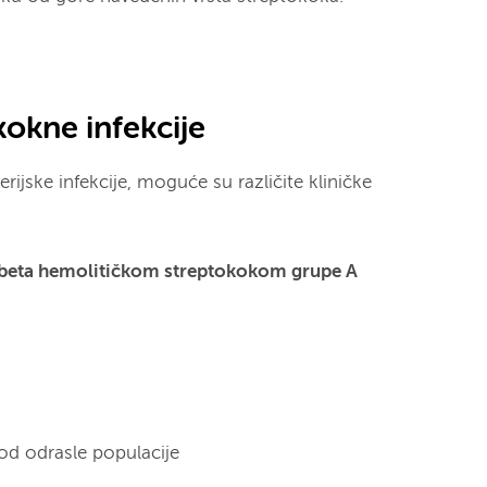
okne infekcije
terijske infekcije, moguće su različite kliničke
beta hemolitičkom streptokokom grupe A
kod odrasle populacije