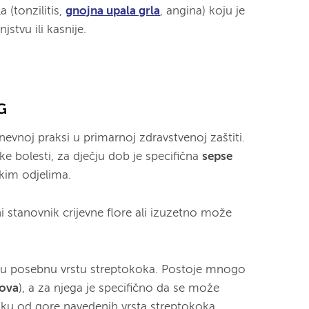
 (tonzilitis,
gnojna upala grla
, angina) koju je
jstvu ili kasnije.
 G
evnoj praksi u primarnoj zdravstvenoj zaštiti.
 bolesti, za dječju dob je specifična
sepse
kim odjelima.
 stanovnik crijevne flore ali izuzetno može
 u posebnu vrstu streptokoka. Postoje mnogo
pova
), a za njega je specifično da se može
zliku od gore navedenih vrsta streptokoka.