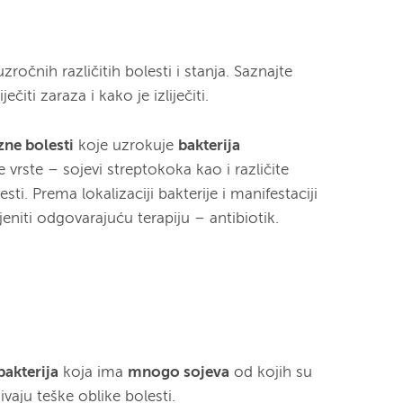
zročnih različitih bolesti i stanja. Saznajte
čiti zaraza i kako je izliječiti.
zne bolesti
koje uzrokuje
bakterija
te vrste – sojevi streptokoka kao i različite
ti. Prema lokalizaciji bakterije i manifestaciji
ijeniti odgovarajuću terapiju – antibiotik.
?
bakterija
koja ima
mnogo sojeva
od kojih su
ivaju teške oblike bolesti.