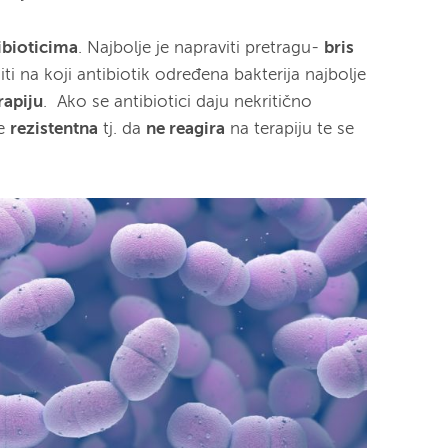
tibioticima
. Najbolje je napraviti pretragu-
bris
i na koji antibiotik određena bakterija najbolje
rapiju
.
Ako se antibiotici daju nekritično
ne
rezistentna
tj. da
ne reagira
na terapiju te se