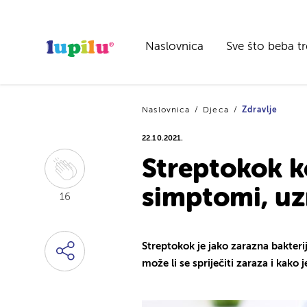
Naslovnica
Sve što beba t
Naslovnica
Djeca
Zdravlje
22.10.2021.
Streptokok ko
simptomi, uzr
16
Streptokok je jako zarazna bakterij
može li se spriječiti zaraza i kako je 