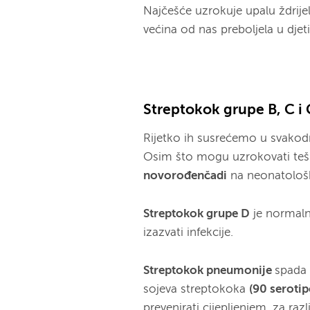
Najčešće uzrokuje upalu ždrijela
većina od nas preboljela u djetin
Streptokok grupe B, C i
Rijetko ih susrećemo u svakodn
Osim što mogu uzrokovati teške
novorođenčadi
na neonatološ
Streptokok grupe D
je normalni
izazvati infekcije.
Streptokok pneumonije
spada
sojeva streptokoka
(90 seroti
prevenirati cijepljenjem, za ra