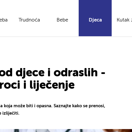
reba
Trudnoća
Bebe
Djeca
Kutak 
d djece i odraslih -
oci i liječenje
a koja može biti i opasna. Saznajte kako se prenosi,
izliječiti.