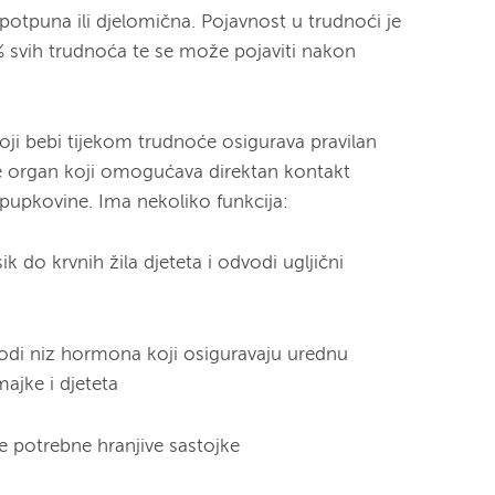
potpuna ili djelomična. Pojavnost u trudnoći je
,5% svih trudnoća te se može pojaviti nakon
oji bebi tijekom trudnoće osigurava pravilan
 je organ koji omogućava direktan kontakt
 pupkovine. Ima nekoliko funkcija:
ik do krvnih žila djeteta i odvodi ugljični
odi niz hormona koji osiguravaju urednu
ajke i djeteta
e potrebne hranjive sastojke