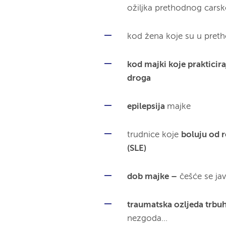
ožiljka prethodnog carsk
kod žena koje su u preth
kod majki koje praktici
droga
epilepsija
majke
trudnice koje
boluju od 
(SLE)
dob majke –
češće se jav
traumatska ozljeda trbu
nezgoda…