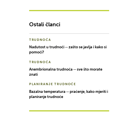
Ostali članci
TRUDNOĆA
Nadutost u trudnoći ─ zašto se javlja i kako si
pomoći?
TRUDNOĆA
Anembrionalna trudnoća ─ sve što morate
znati
PLANIRANJE TRUDNOĆE
Bazalna temperatura ─ praćenje, kako mjeriti i
planiranje trudnoće