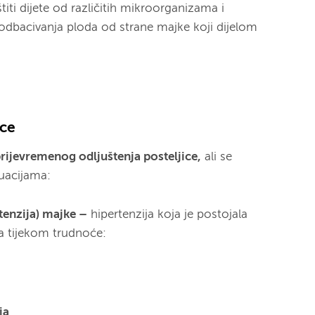
štiti dijete od različitih mikroorganizama i
 odbacivanja ploda od strane majke koji dijelom
ice
rijevremenog odljuštenja posteljice,
ali se
tuacijama:
rtenzija) majke
–
hipertenzija koja je postojala
ila tijekom trudnoće:
ja