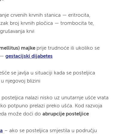
anje crvenih krvnih stanica
—
eritrocita,
nizak broj krvnih pločica
—
trombocita te,
grušavanja krvi
 mellitus) majke
prije trudnoće ili ukoliko se
—
gestacijski dijabetes
ešće se javlja u situaciji kada se posteljica
u njegovoj blizini
 posteljica nalazi nisko uz unutarnje ušće vrata
li ako potpuno prelazi preko ušća. Kod razvoja
gleda može doći do
abrupcije posteljice
za
– ako se posteljica smjestila u području