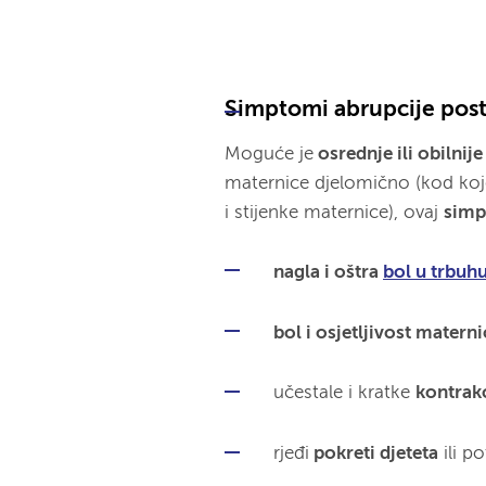
Simptomi abrupcije post
Moguće je
osrednje ili obilnij
maternice djelomično (kod koje
i stijenke maternice), ovaj
simp
nagla i oštra
bol u trbuh
bol i osjetljivost materni
učestale i kratke
kontrak
rjeđi
pokreti djeteta
ili p