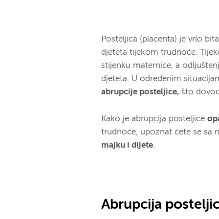
Posteljica (placenta) je vrlo b
djeteta tijekom trudnoće. Tije
stijenku maternice, a odljušten
djeteta. U određenim situacija
abrupcije posteljice,
što dovod
Kako je abrupcija posteljice
op
trudnoće, upoznat ćete se sa 
majku i dijete
.
Abrupcija postelji