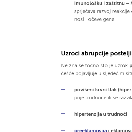
imunološku i zaštitnu –
sprječava razvoj reakcije
nosi i očeve gene.
Uzroci abrupcije postelj
Ne zna se točno što je uzrok
p
češće pojavljuje u sljedećim si
povišeni krvni tlak (hipe
prije trudnoće ili se razv
hipertenzija u trudnoći
preeklampsija
i eklampsi