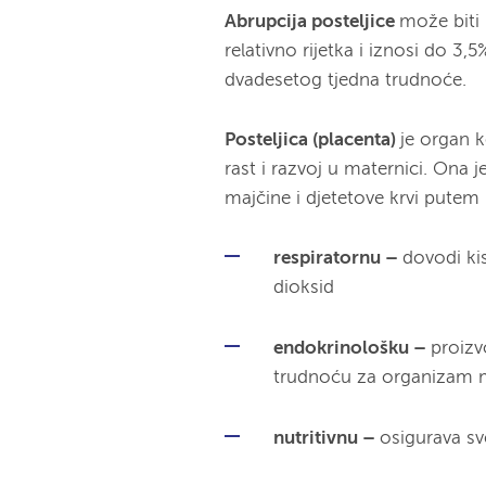
Abrupcija posteljice
može biti 
relativno rijetka i iznosi do 3
dvadesetog tjedna trudnoće.
Posteljica (placenta)
je
organ k
rast i razvoj u maternici. Ona
majčine i djetetove krvi putem
respiratornu –
dovodi kis
dioksid
endokrinološku –
proizv
trudnoću za organizam m
nutritivnu –
osigurava sv