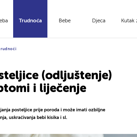
reba
Trudnoća
Bebe
Djeca
Kutak 
 trudnoći
teljice (odljuštenje)
ptomi i liječenje
janja posteljice prije poroda i može imati ozbiljne
a, uskraćivanja bebi kisika i sl.