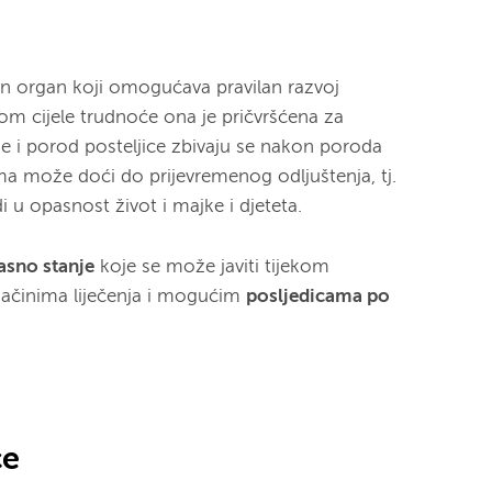
itan organ koji omogućava pravilan razvoj
kom cijele trudnoće ona je pričvršćena za
je i porod posteljice zbivaju se nakon poroda
ma može doći do prijevremenog odljuštenja, tj.
i u opasnost život i majke i djeteta.
asno stanje
koje se može javiti tijekom
načinima liječenja i mogućim
posljedicama po
ce