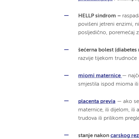
HELLP sindrom –
raspad
povišeni jetreni enzimi, 
posljedično, poremećaj z
šećerna bolest (diabetes
razvije tijekom trudnoće
miomi maternice
—
n
ajč
smjestila ispod mioma ili 
placenta previa
—
ako se
maternice, ili dijelom, i
trudova ili prilikom pre
stanje nakon
carskog re