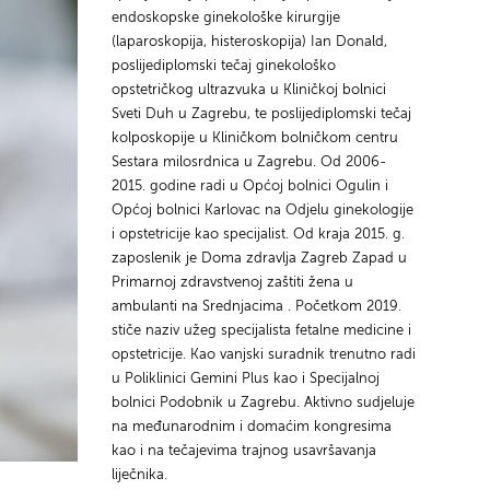
endoskopske ginekološke kirurgije
(laparoskopija, histeroskopija) Ian Donald,
poslijediplomski tečaj ginekološko
opstetričkog ultrazvuka u Kliničkoj bolnici
Sveti Duh u Zagrebu, te poslijediplomski tečaj
kolposkopije u Kliničkom bolničkom centru
Sestara milosrdnica u Zagrebu. Od 2006-
2015. godine radi u Općoj bolnici Ogulin i
Općoj bolnici Karlovac na Odjelu ginekologije
i opstetricije kao specijalist. Od kraja 2015. g.
zaposlenik je Doma zdravlja Zagreb Zapad u
Primarnoj zdravstvenoj zaštiti žena u
ambulanti na Srednjacima . Početkom 2019.
stiče naziv užeg specijalista fetalne medicine i
opstetricije. Kao vanjski suradnik trenutno radi
u Poliklinici Gemini Plus kao i Specijalnoj
bolnici Podobnik u Zagrebu. Aktivno sudjeluje
na međunarodnim i domaćim kongresima
kao i na tečajevima trajnog usavršavanja
liječnika.