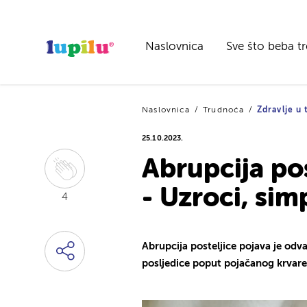
Naslovnica
Sve što beba t
Naslovnica
Trudnoća
Zdravlje u
25.10.2023.
Abrupcija pos
- Uzroci, sim
4
Abrupcija posteljice pojava je odva
posljedice poput pojačanog krvarenj