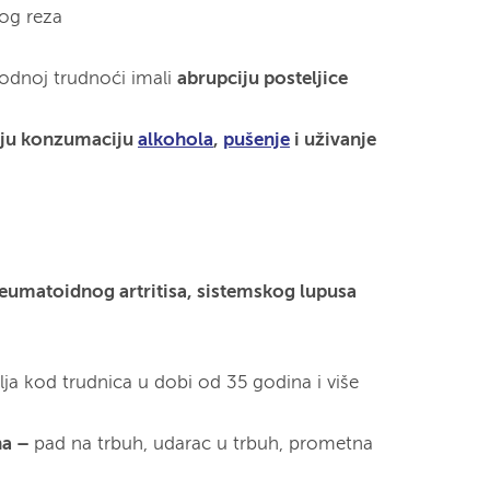
og reza
odnoj trudnoći imali
abrupciju posteljice
raju konzumaciju
alkohola
,
pušenje
i uživanje
reumatoidnog artritisa, sistemskog lupusa
lja kod trudnica u dobi od 35 godina i više
ha –
pad na trbuh, udarac u trbuh, prometna