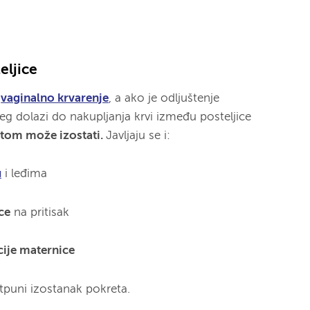
eljice
e
vaginalno krvarenje
, a ako je odljuštenje
g dolazi do nakupljanja krvi između posteljice
tom može izostati.
Javljaju se i:
u
i leđima
ce
na pritisak
cije maternice
otpuni izostanak pokreta.