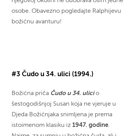
njegovoj okolini ne odobrava osim jedne
osobe. Obavezno pogledajte Ralphijevu
božićnu avanturu!
#3 Čudo u 34. ulici (1994.)
Božićna priča
Čudo u 34. ulici
o
šestogodišnjoj Susan koja ne vjeruje u
Djeda Božićnjaka snimljena je prema
istoimenom klasiku iz
1947. godine
.
Naime, za sumnju u božićna čuda, ali i